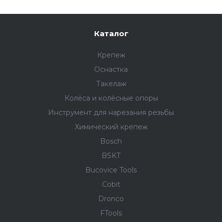
Каталог
Крепеж
Оснастка
Такелаж
Колёса и колëсные опоры
Инструмент для нарезания резьбы
Химический крепеж
Bosch
BSKT
Bucovice Tools
Cobit
Dronco
FTools