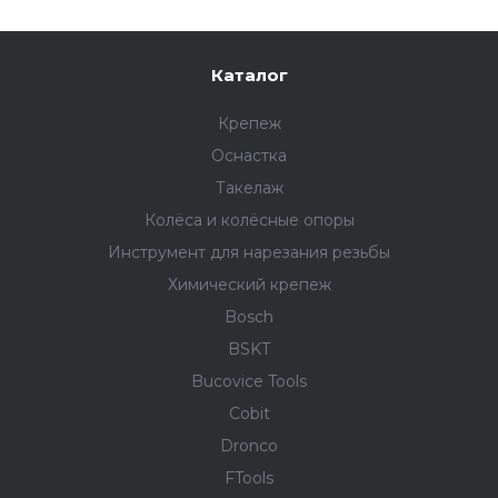
Каталог
Крепеж
Оснастка
Такелаж
Колёса и колëсные опоры
Инструмент для нарезания резьбы
Химический крепеж
Bosch
BSKT
Bucovice Tools
Cobit
Dronco
FTools