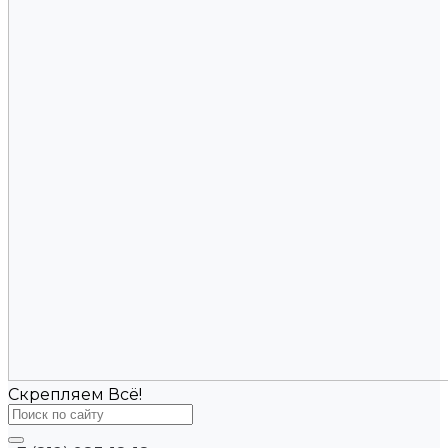
Скрепляем Всё!