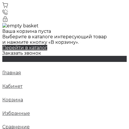
Ваша корзина пуста
Выберите в каталоге интересующий товар
и нажмите кнопку «В корзину».
Перейти в каталог
Заказать звонок
Главная
Кабинет
Корзина
Избранные
Сравнение