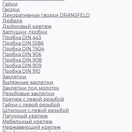
Гайки
Гвозди
Декоративные гвозди DRANSFELD
Дюбеля
Дюймовый крепеж
Заглушки, пробки
Пробка DIN 443
Пробка DIN 5586
Пробка DIN 7604
Пробка DIN 906
Пробка DIN 908
Пробка DIN 909
Пробка DIN 910
Заклепки
Вытяжные заклепки
Заклепки под молоток
Резьбовые заклепки
Крепеж с левой резьбой
Гайки с левой резьбой
Шпильки с левой резьбой
Латунный крепеж
Мебельный крепеж
Нержавеющий крепеж