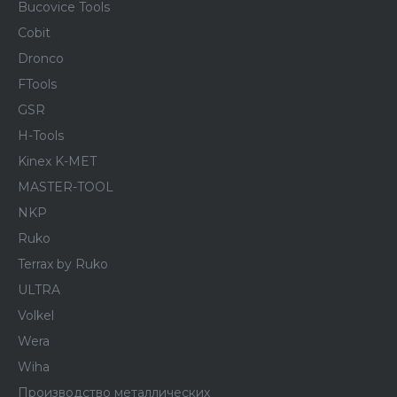
Bucovice Tools
Cobit
Dronco
FTools
GSR
H-Tools
Kinex K-MET
MASTER-TOOL
NKP
Ruko
Terrax by Ruko
ULTRA
Volkel
Wera
Wiha
Производство металлических