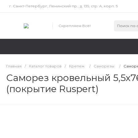
г. Санкт-Петербург, Ленинский пр., д. 135, стр. А, корп. 5
Скрепляем Всё!
Главная
/
Каталог товаров
/
Крепеж
/
Саморезы
/
Саморе
Саморез кровельный 5,5х7
(покрытие Ruspert)