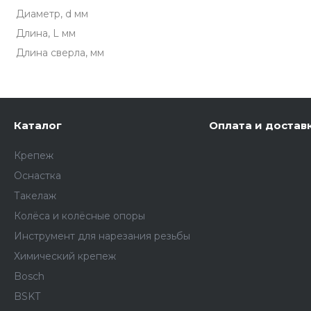
Диаметр, d мм
Длина, L мм
Длина сверла, мм
Каталог
Оплата и достав
Крепеж
Оснастка
Такелаж
Колёса и колëсные опоры
Инструмент для нарезания резьбы
Химический крепеж
Bosch
BSKT