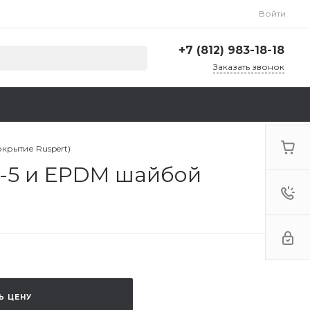
Войти
+7 (812) 983-18-18
Заказать звонок
+7 (812) 983-18-18
г. Санкт-Петербург,
Ленинский пр., д. 135,
стр. А, корп. 5
Пн-Пт: 9:00-18:00 Cб-Вс:
крытие Ruspert)
Выходной
Т-5 и EPDM шайбой
zakaz@krep78.ru
Ь ЦЕНУ