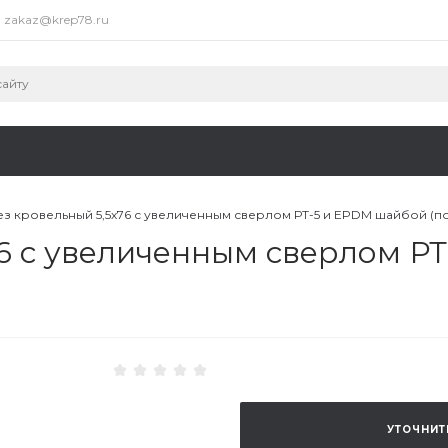
zakaz@krep78.ru
з кровельный 5,5х76 с увеличенным сверлом РТ-5 и EPDM шайбой (по
6 с увеличенным сверлом Р
УТОЧНИТ