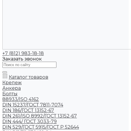
+7 (812) 983-18-18
Заказать звонок
Каталог товаров
Крепеж
Анкера
Болты
88933/ISO 4162
DIN 15237/ГОСТ 7811-7074
DIN 186/ГОСТ 13152-67
DIN 261/ISO 8992/ГОСТ 13152-67
DIN 444/ ГОСТ 3033-79
DIN 529/ГОСТ 5915/ГОСТ Р 52644