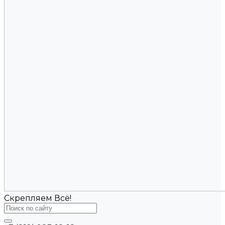
Скрепляем Всё!