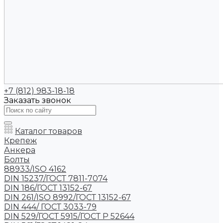
+7 (812) 983-18-18
Заказать звонок
Каталог товаров
Крепеж
Анкера
Болты
88933/ISO 4162
DIN 15237/ГОСТ 7811-7074
DIN 186/ГОСТ 13152-67
DIN 261/ISO 8992/ГОСТ 13152-67
DIN 444/ ГОСТ 3033-79
DIN 529/ГОСТ 5915/ГОСТ Р 52644