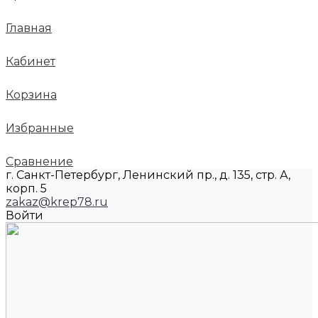
Главная
Кабинет
Корзина
Избранные
Сравнение
г. Санкт-Петербург, Ленинский пр., д. 135, стр. А,
корп. 5
zakaz@krep78.ru
Войти