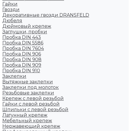
Гайки
Гвозди
Декоративные гвозди DRANSFELD
Дюбеля
Дюймовый крепеж
Заглушки, пробки
Пробка DIN 443
Пробка DIN 5586
Пробка DIN 7604
Пробка DIN 906
Пробка DIN 908
Пробка DIN 909
Пробка DIN 910
Заклепки
Вытяжные заклепки
Заклепки под молоток
Резьбовые заклепки
Крепеж с левой резьбой
Гайки с левой резьбой
Шпильки с левой резьбой
Латунный крепеж
Мебельный крепеж
Нержавеющий крепеж