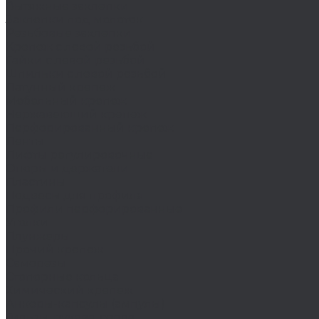
Вытяжные заклепки
Заклепки под молоток
Резьбовые заклепки
Крепеж с левой резьбой
Гайки с левой резьбой
Шпильки с левой резьбой
Латунный крепеж
Мебельный крепеж
Нержавеющий крепеж
Перфорированный крепеж
Ленты
Лифты регулировочные
Опоры и держатели
Пластины
Подвесы для профиля
Профили перфорированные
Уголки
Плунжеры
Прочий крепеж
Саморезы
Стопорные кольца
Химический крепеж
Анкеры-капсулы (ампулы)
Гильзы, рукава, сопла