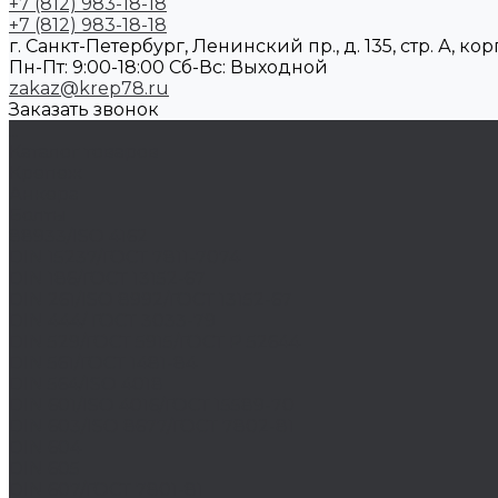
+7 (812) 983-18-18
+7 (812) 983-18-18
г. Санкт-Петербург, Ленинский пр., д. 135, стр. А, корп
Пн-Пт: 9:00-18:00 Cб-Вс: Выходной
zakaz@krep78.ru
Заказать звонок
...
Каталог товаров
Крепеж
Анкера
Болты
88933/ISO 4162
DIN 15237/ГОСТ 7811-7074
DIN 186/ГОСТ 13152-67
DIN 261/ISO 8992/ГОСТ 13152-67
DIN 444/ ГОСТ 3033-79
DIN 529/ГОСТ 5915/ГОСТ Р 52644
DIN 561/ГОСТ 1481-84
DIN 564/ISO 4018
DIN 601/ISO 4016/ГОСТ 15589-70
DIN 603/ISO 8677/ГОСТ 7802-81
DIN 604
DIN 605
DIN 607/ГОСТ 7801-81