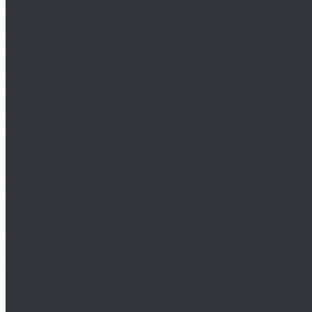
Инжекционная масса
Шпильки для химических анкеров
Шайбы
DIN 2093 (шайбы тарельчатые)
DIN 988 (шайбы регулировочные)
Шплинты
Шпонки
Шпоночная сталь
Штанги, шпильки резьбовые
Штифты
Оснастка
Биты, головки, переходники
Биты
HEX
HEX TR
PH
PZ
RO (Robertson)
SL
SL/PH
SL/PZ
SP (Spanner)
TORQ-SET