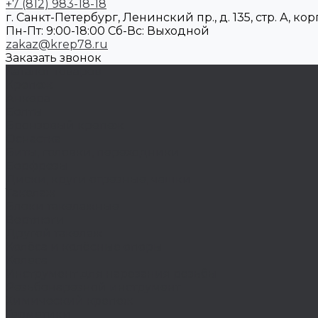
+7 (812) 983-18-18
г. Санкт-Петербург, Ленинский пр., д. 135, стр. А, корп
Пн-Пт: 9:00-18:00 Cб-Вс: Выходной
zakaz@krep78.ru
Заказать звонок
Каталог товаров
Крепеж
Анкера
Болты
Бронзовый крепеж
Оснастка
Биты, головки, переходники
Борфрезы
Диски, круги отрезные, чашки
Такелаж
Блоки такелажные
Вертлюги
Другой такелаж
Колёса и колëсные опоры
Колеса
Инструмент для нарезания резьбы
Резьбонарезной инструмент
Химический крепеж
Герметики