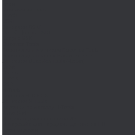
Клеи
Монтажные пены
Bosch
BSKT
Зенковки BSKT
Резьбофрезы BSKT
Сверла BSKT
Bucovice Tools
Воротки для метчиков Bucovice Tools
Воротки для плашек Bucovice Tools
Зенковки Bucovice Tools (Чехия)
Cobit
Dronco
FTools
GSR
H-Tools
Воротки H-TOOLS
Зенковки H-Tools
Коронки по металлу H-Tools
Kinex K-MET
Индикатор часового типа ИЧ
Интерфейс для передачи данных на ПК
Кронциркули