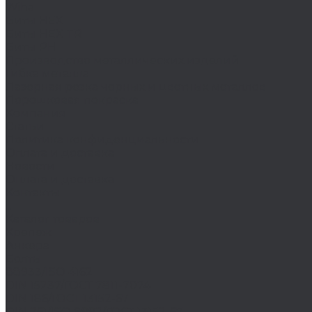
Wiha
Биты HEX
Биты HEX TR
Биты PH
Производство металлических изделий
Гибка металла
Лазерная резка черных и цветных металлов
Порошковая покраска
Компания
Статьи
Политика конфиденциальности
Оплата и доставка
Новости
Оплата и доставка
Контакты
...
Каталог товаров
Крепеж
Анкера
Болты
88933/ISO 4162
DIN 15237/ГОСТ 7811-7074
DIN 186/ГОСТ 13152-67
DIN 261/ISO 8992/ГОСТ 13152-67