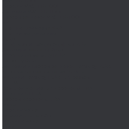
MASTER-TOOL
Воротки MASTER-TOOL
Зенковки MASTER-TOOL
Наборы зенковок MASTER-TOOL
NKP
Плашки дюймовые NKP
Плашки метрические
Ruko
Борфрезы и наборы борфрез Ruko
Зенковки, зенкеры Ruko
Коронки по металлу Ruko
Terrax by Ruko
Зенковки и наборы зенковок Terrax by Ruko
Корончатые сверла Terrax by Ruko
Метчики Terrax by Ruko для резьбы
ULTRA
Комплектующие для коронок ULTRA
Коронки ULTRA
Наборы коронок ULTRA
Volkel
Воротки Volkel
Вставки для резьбы
Метчики Volkel
Wera