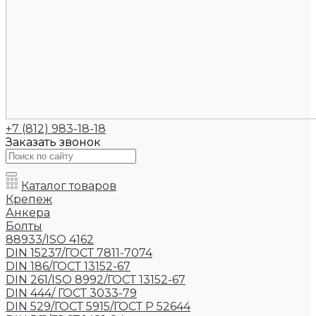
+7 (812) 983-18-18
Заказать звонок
Каталог товаров
Крепеж
Анкера
Болты
88933/ISO 4162
DIN 15237/ГОСТ 7811-7074
DIN 186/ГОСТ 13152-67
DIN 261/ISO 8992/ГОСТ 13152-67
DIN 444/ ГОСТ 3033-79
DIN 529/ГОСТ 5915/ГОСТ Р 52644