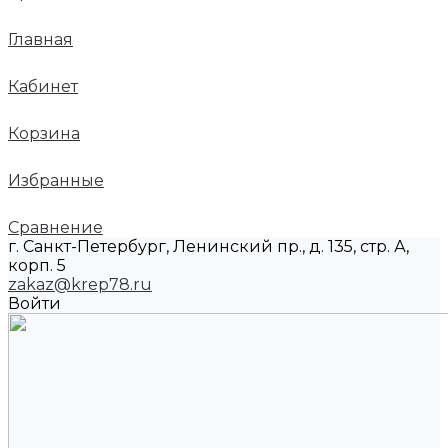
Главная
Кабинет
Корзина
Избранные
Сравнение
г. Санкт-Петербург, Ленинский пр., д. 135, стр. А,
корп. 5
zakaz@krep78.ru
Войти