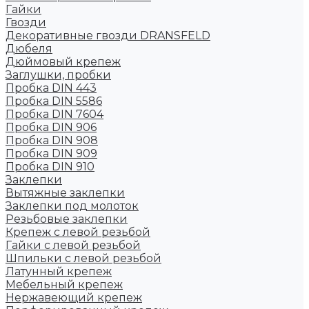
Гайки
Гвозди
Декоративные гвозди DRANSFELD
Дюбеля
Дюймовый крепеж
Заглушки, пробки
Пробка DIN 443
Пробка DIN 5586
Пробка DIN 7604
Пробка DIN 906
Пробка DIN 908
Пробка DIN 909
Пробка DIN 910
Заклепки
Вытяжные заклепки
Заклепки под молоток
Резьбовые заклепки
Крепеж с левой резьбой
Гайки с левой резьбой
Шпильки с левой резьбой
Латунный крепеж
Мебельный крепеж
Нержавеющий крепеж