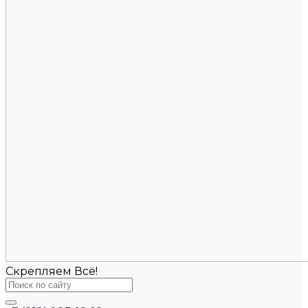
Скрепляем Всё!