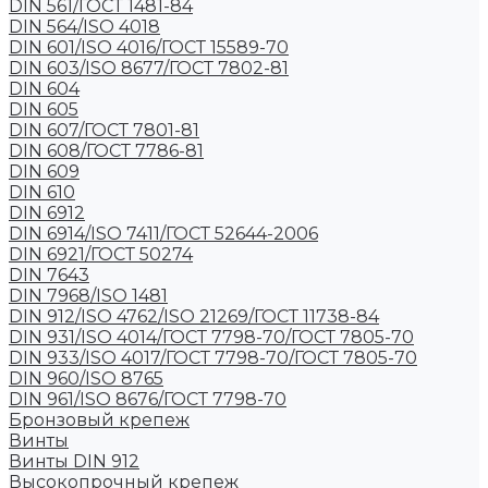
DIN 561/ГОСТ 1481-84
DIN 564/ISO 4018
DIN 601/ISO 4016/ГОСТ 15589-70
DIN 603/ISO 8677/ГОСТ 7802-81
DIN 604
DIN 605
DIN 607/ГОСТ 7801-81
DIN 608/ГОСТ 7786-81
DIN 609
DIN 610
DIN 6912
DIN 6914/ISO 7411/ГОСТ 52644-2006
DIN 6921/ГОСТ 50274
DIN 7643
DIN 7968/ISO 1481
DIN 912/ISO 4762/ISO 21269/ГОСТ 11738-84
DIN 931/ISO 4014/ГОСТ 7798-70/ГОСТ 7805-70
DIN 933/ISO 4017/ГОСТ 7798-70/ГОСТ 7805-70
DIN 960/ISO 8765
DIN 961/ISO 8676/ГОСТ 7798-70
Бронзовый крепеж
Винты
Винты DIN 912
Высокопрочный крепеж