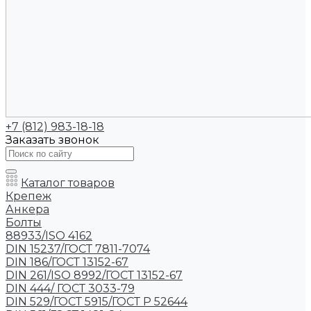
+7 (812) 983-18-18
Заказать звонок
Каталог товаров
Крепеж
Анкера
Болты
88933/ISO 4162
DIN 15237/ГОСТ 7811-7074
DIN 186/ГОСТ 13152-67
DIN 261/ISO 8992/ГОСТ 13152-67
DIN 444/ ГОСТ 3033-79
DIN 529/ГОСТ 5915/ГОСТ Р 52644