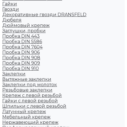
Гайки
Гвозди
Декоративные гвозди DRANSFELD
Дюбеля
Дюймовый крепеж
Заглушки, пробки
Пробка DIN 443
Пробка DIN 5586
Пробка DIN 7604
Пробка DIN 906
Пробка DIN 908
Пробка DIN 909
Пробка DIN 910
Заклепки
Вытяжные заклепки
Заклепки под молоток
Резьбовые заклепки
Крепеж с левой резьбой
Гайки с левой резьбой
Шпильки с левой резьбой
Латунный крепеж
Мебельный крепеж
Нержавеющий крепеж