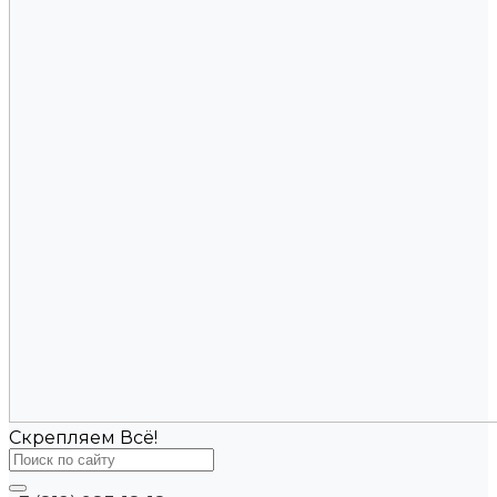
Скрепляем Всё!