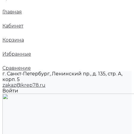
Главная
Кабинет
Корзина
Избранные
Сравнение
г. Санкт-Петербург, Ленинский пр., д. 135, стр. А,
корп. 5
zakaz@krep78.ru
Войти