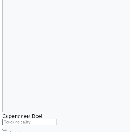
Скрепляем Всё!