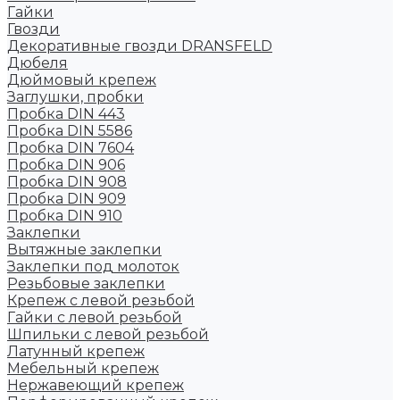
Гайки
Гвозди
Декоративные гвозди DRANSFELD
Дюбеля
Дюймовый крепеж
Заглушки, пробки
Пробка DIN 443
Пробка DIN 5586
Пробка DIN 7604
Пробка DIN 906
Пробка DIN 908
Пробка DIN 909
Пробка DIN 910
Заклепки
Вытяжные заклепки
Заклепки под молоток
Резьбовые заклепки
Крепеж с левой резьбой
Гайки с левой резьбой
Шпильки с левой резьбой
Латунный крепеж
Мебельный крепеж
Нержавеющий крепеж