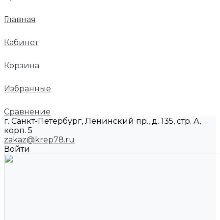
Главная
Кабинет
Корзина
Избранные
Сравнение
г. Санкт-Петербург, Ленинский пр., д. 135, стр. А,
корп. 5
zakaz@krep78.ru
Войти