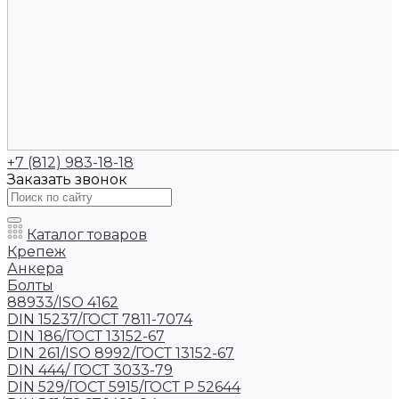
+7 (812) 983-18-18
Заказать звонок
Каталог товаров
Крепеж
Анкера
Болты
88933/ISO 4162
DIN 15237/ГОСТ 7811-7074
DIN 186/ГОСТ 13152-67
DIN 261/ISO 8992/ГОСТ 13152-67
DIN 444/ ГОСТ 3033-79
DIN 529/ГОСТ 5915/ГОСТ Р 52644