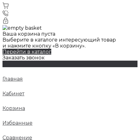
Ваша корзина пуста
Выберите в каталоге интересующий товар
и нажмите кнопку «В корзину».
Перейти в каталог
Заказать звонок
Главная
Кабинет
Корзина
Избранные
Сравнение