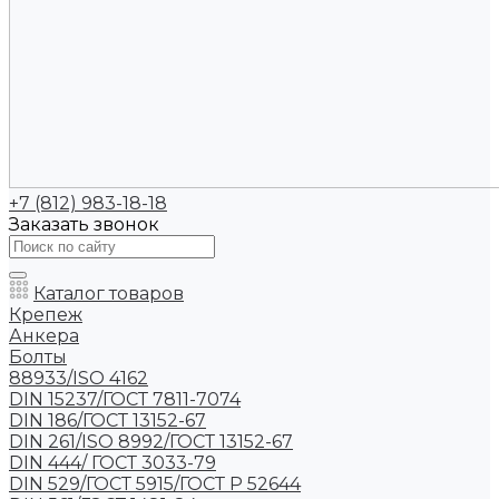
+7 (812) 983-18-18
Заказать звонок
Каталог товаров
Крепеж
Анкера
Болты
88933/ISO 4162
DIN 15237/ГОСТ 7811-7074
DIN 186/ГОСТ 13152-67
DIN 261/ISO 8992/ГОСТ 13152-67
DIN 444/ ГОСТ 3033-79
DIN 529/ГОСТ 5915/ГОСТ Р 52644