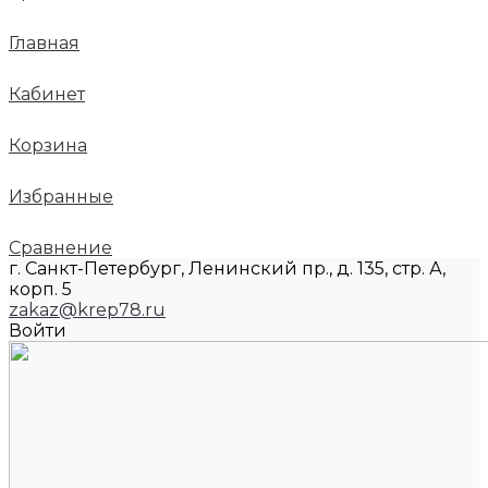
Главная
Кабинет
Корзина
Избранные
Сравнение
г. Санкт-Петербург, Ленинский пр., д. 135, стр. А,
корп. 5
zakaz@krep78.ru
Войти