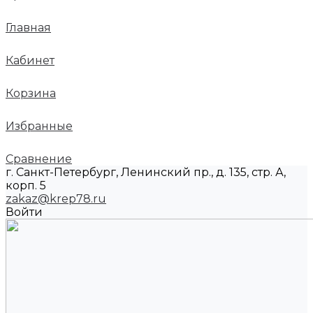
Главная
Кабинет
Корзина
Избранные
Сравнение
г. Санкт-Петербург, Ленинский пр., д. 135, стр. А,
корп. 5
zakaz@krep78.ru
Войти