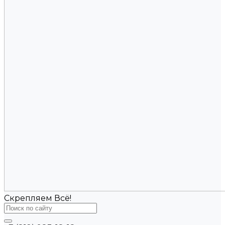
Скрепляем Всё!