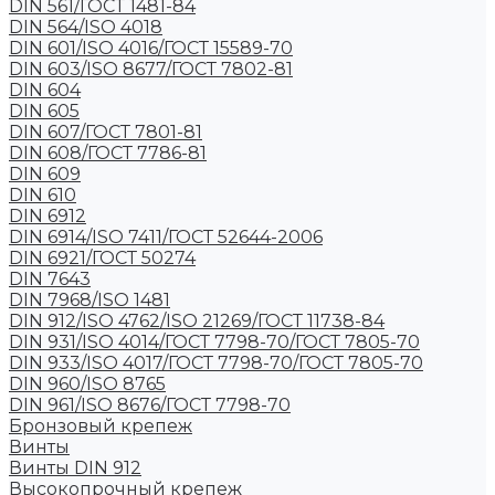
DIN 561/ГОСТ 1481-84
DIN 564/ISO 4018
DIN 601/ISO 4016/ГОСТ 15589-70
DIN 603/ISO 8677/ГОСТ 7802-81
DIN 604
DIN 605
DIN 607/ГОСТ 7801-81
DIN 608/ГОСТ 7786-81
DIN 609
DIN 610
DIN 6912
DIN 6914/ISO 7411/ГОСТ 52644-2006
DIN 6921/ГОСТ 50274
DIN 7643
DIN 7968/ISO 1481
DIN 912/ISO 4762/ISO 21269/ГОСТ 11738-84
DIN 931/ISO 4014/ГОСТ 7798-70/ГОСТ 7805-70
DIN 933/ISO 4017/ГОСТ 7798-70/ГОСТ 7805-70
DIN 960/ISO 8765
DIN 961/ISO 8676/ГОСТ 7798-70
Бронзовый крепеж
Винты
Винты DIN 912
Высокопрочный крепеж