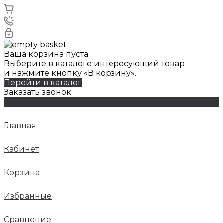
Ваша корзина пуста
Выберите в каталоге интересующий товар
и нажмите кнопку «В корзину».
Перейти в каталог
Заказать звонок
Главная
Кабинет
Корзина
Избранные
Сравнение