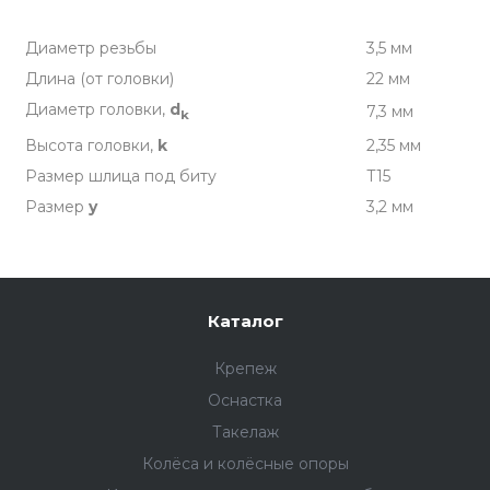
Диаметр резьбы
3,5 мм
Длина (от головки)
22 мм
Диаметр головки,
d
7,3 мм
k
Высота головки,
k
2,35 мм
Размер шлица под биту
T15
Размер
y
3,2 мм
Каталог
Крепеж
Оснастка
Такелаж
Колёса и колëсные опоры