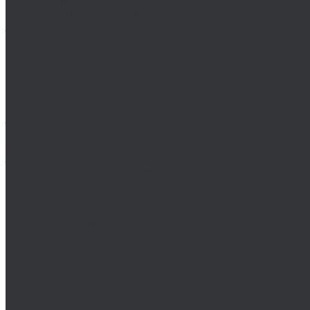
MASTER-TOOL
Воротки MASTER-TOOL
Зенковки MASTER-TOOL
Наборы зенковок MASTER-TOOL
NKP
Плашки дюймовые NKP
Плашки метрические
Ruko
Борфрезы и наборы борфрез Ruko
Зенковки, зенкеры Ruko
Коронки по металлу Ruko
Terrax by Ruko
Зенковки и наборы зенковок Terrax by Ruko
Корончатые сверла Terrax by Ruko
Метчики Terrax by Ruko для резьбы
ULTRA
Комплектующие для коронок ULTRA
Коронки ULTRA
Наборы коронок ULTRA
Volkel
Воротки Volkel
Вставки для резьбы
Метчики Volkel
Wera