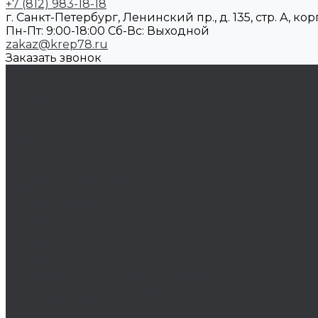
+7 (812) 983-18-18
г. Санкт-Петербург, Ленинский пр., д. 135, стр. А, корп
Пн-Пт: 9:00-18:00 Cб-Вс: Выходной
zakaz@krep78.ru
Заказать звонок
Каталог товаров
Крепеж
Анкера
Болты
Бронзовый крепеж
Оснастка
Биты, головки, переходники
Борфрезы
Диски, круги отрезные, чашки
Такелаж
Блоки такелажные
Вертлюги
Другой такелаж
Колёса и колëсные опоры
Колеса
Инструмент для нарезания резьбы
Резьбонарезной инструмент
Химический крепеж
Герметики