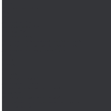
Клеи
Монтажные пены
Bosch
BSKT
Зенковки BSKT
Резьбофрезы BSKT
Сверла BSKT
Bucovice Tools
Воротки для метчиков Bucovice Tools
Воротки для плашек Bucovice Tools
Зенковки Bucovice Tools (Чехия)
Cobit
Dronco
FTools
GSR
H-Tools
Воротки H-TOOLS
Зенковки H-Tools
Коронки по металлу H-Tools
Kinex K-MET
Индикатор часового типа ИЧ
Интерфейс для передачи данных на ПК
Кронциркули