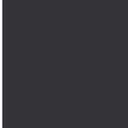
Wiha
Биты HEX
Биты HEX TR
Биты PH
Производство металлических изделий
Гибка металла
Лазерная резка черных и цветных металлов
Порошковая покраска
Компания
Статьи
Политика конфиденциальности
Оплата и доставка
Новости
Оплата и доставка
Контакты
...
Каталог товаров
Крепеж
Анкера
Болты
88933/ISO 4162
DIN 15237/ГОСТ 7811-7074
DIN 186/ГОСТ 13152-67
DIN 261/ISO 8992/ГОСТ 13152-67