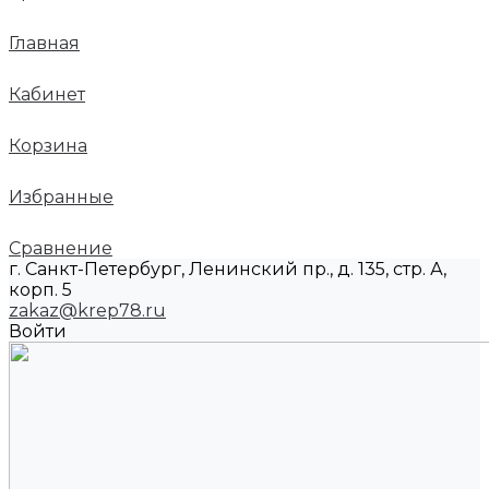
Главная
Кабинет
Корзина
Избранные
Сравнение
г. Санкт-Петербург, Ленинский пр., д. 135, стр. А,
корп. 5
zakaz@krep78.ru
Войти