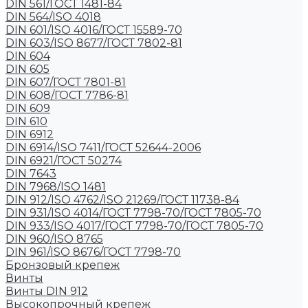
DIN 561/ГОСТ 1481-84
DIN 564/ISO 4018
DIN 601/ISO 4016/ГОСТ 15589-70
DIN 603/ISO 8677/ГОСТ 7802-81
DIN 604
DIN 605
DIN 607/ГОСТ 7801-81
DIN 608/ГОСТ 7786-81
DIN 609
DIN 610
DIN 6912
DIN 6914/ISO 7411/ГОСТ 52644-2006
DIN 6921/ГОСТ 50274
DIN 7643
DIN 7968/ISO 1481
DIN 912/ISO 4762/ISO 21269/ГОСТ 11738-84
DIN 931/ISO 4014/ГОСТ 7798-70/ГОСТ 7805-70
DIN 933/ISO 4017/ГОСТ 7798-70/ГОСТ 7805-70
DIN 960/ISO 8765
DIN 961/ISO 8676/ГОСТ 7798-70
Бронзовый крепеж
Винты
Винты DIN 912
Высокопрочный крепеж