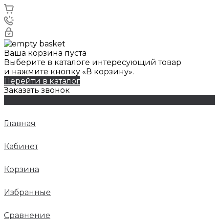
Ваша корзина пуста
Выберите в каталоге интересующий товар
и нажмите кнопку «В корзину».
Перейти в каталог
Заказать звонок
Главная
Кабинет
Корзина
Избранные
Сравнение