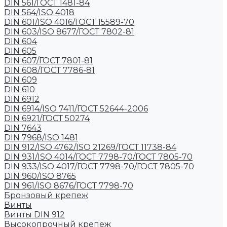
DIN 561/ГОСТ 1481-84
DIN 564/ISO 4018
DIN 601/ISO 4016/ГОСТ 15589-70
DIN 603/ISO 8677/ГОСТ 7802-81
DIN 604
DIN 605
DIN 607/ГОСТ 7801-81
DIN 608/ГОСТ 7786-81
DIN 609
DIN 610
DIN 6912
DIN 6914/ISO 7411/ГОСТ 52644-2006
DIN 6921/ГОСТ 50274
DIN 7643
DIN 7968/ISO 1481
DIN 912/ISO 4762/ISO 21269/ГОСТ 11738-84
DIN 931/ISO 4014/ГОСТ 7798-70/ГОСТ 7805-70
DIN 933/ISO 4017/ГОСТ 7798-70/ГОСТ 7805-70
DIN 960/ISO 8765
DIN 961/ISO 8676/ГОСТ 7798-70
Бронзовый крепеж
Винты
Винты DIN 912
Высокопрочный крепеж