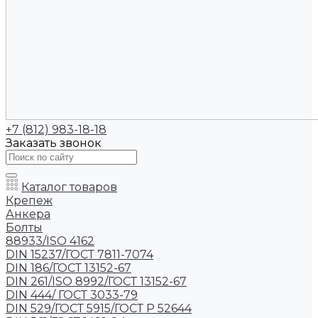
+7 (812) 983-18-18
Заказать звонок
Каталог товаров
Крепеж
Анкера
Болты
88933/ISO 4162
DIN 15237/ГОСТ 7811-7074
DIN 186/ГОСТ 13152-67
DIN 261/ISO 8992/ГОСТ 13152-67
DIN 444/ ГОСТ 3033-79
DIN 529/ГОСТ 5915/ГОСТ Р 52644