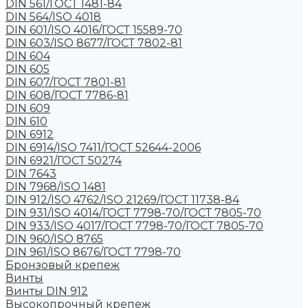
DIN 561/ГОСТ 1481-84
DIN 564/ISO 4018
DIN 601/ISO 4016/ГОСТ 15589-70
DIN 603/ISO 8677/ГОСТ 7802-81
DIN 604
DIN 605
DIN 607/ГОСТ 7801-81
DIN 608/ГОСТ 7786-81
DIN 609
DIN 610
DIN 6912
DIN 6914/ISO 7411/ГОСТ 52644-2006
DIN 6921/ГОСТ 50274
DIN 7643
DIN 7968/ISO 1481
DIN 912/ISO 4762/ISO 21269/ГОСТ 11738-84
DIN 931/ISO 4014/ГОСТ 7798-70/ГОСТ 7805-70
DIN 933/ISO 4017/ГОСТ 7798-70/ГОСТ 7805-70
DIN 960/ISO 8765
DIN 961/ISO 8676/ГОСТ 7798-70
Бронзовый крепеж
Винты
Винты DIN 912
Высокопрочный крепеж