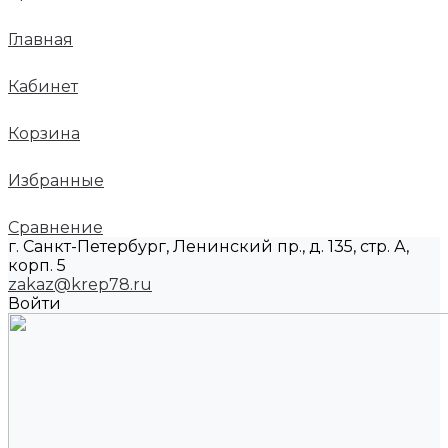
Главная
Кабинет
Корзина
Избранные
Сравнение
г. Санкт-Петербург, Ленинский пр., д. 135, стр. А,
корп. 5
zakaz@krep78.ru
Войти