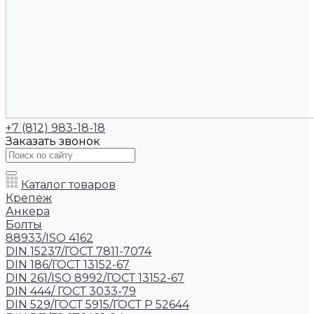
+7 (812) 983-18-18
Заказать звонок
Каталог товаров
Крепеж
Анкера
Болты
88933/ISO 4162
DIN 15237/ГОСТ 7811-7074
DIN 186/ГОСТ 13152-67
DIN 261/ISO 8992/ГОСТ 13152-67
DIN 444/ ГОСТ 3033-79
DIN 529/ГОСТ 5915/ГОСТ Р 52644