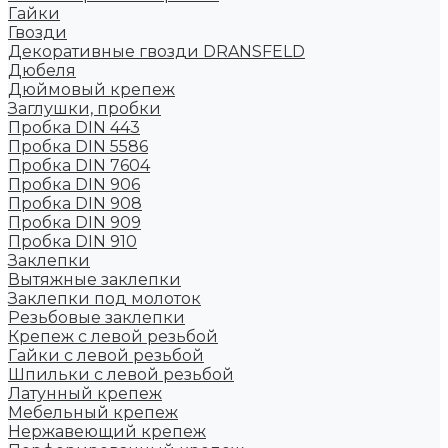
Гайки
Гвозди
Декоративные гвозди DRANSFELD
Дюбеля
Дюймовый крепеж
Заглушки, пробки
Пробка DIN 443
Пробка DIN 5586
Пробка DIN 7604
Пробка DIN 906
Пробка DIN 908
Пробка DIN 909
Пробка DIN 910
Заклепки
Вытяжные заклепки
Заклепки под молоток
Резьбовые заклепки
Крепеж с левой резьбой
Гайки с левой резьбой
Шпильки с левой резьбой
Латунный крепеж
Мебельный крепеж
Нержавеющий крепеж