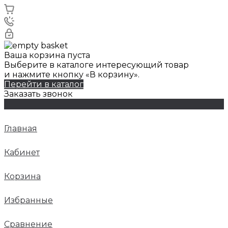
Ваша корзина пуста
Выберите в каталоге интересующий товар
и нажмите кнопку «В корзину».
Перейти в каталог
Заказать звонок
Главная
Кабинет
Корзина
Избранные
Сравнение