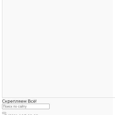
Скрепляем Всё!