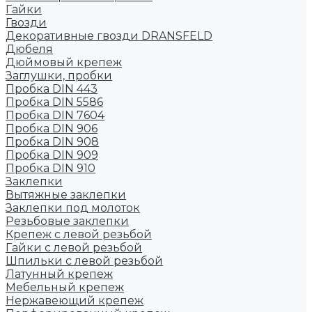
Гайки
Гвозди
Декоративные гвозди DRANSFELD
Дюбеля
Дюймовый крепеж
Заглушки, пробки
Пробка DIN 443
Пробка DIN 5586
Пробка DIN 7604
Пробка DIN 906
Пробка DIN 908
Пробка DIN 909
Пробка DIN 910
Заклепки
Вытяжные заклепки
Заклепки под молоток
Резьбовые заклепки
Крепеж с левой резьбой
Гайки с левой резьбой
Шпильки с левой резьбой
Латунный крепеж
Мебельный крепеж
Нержавеющий крепеж