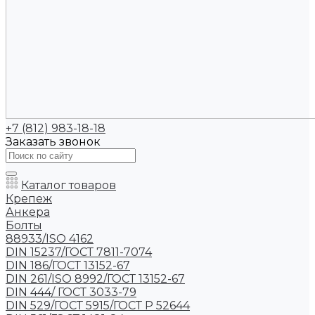
+7 (812) 983-18-18
Заказать звонок
Каталог товаров
Крепеж
Анкера
Болты
88933/ISO 4162
DIN 15237/ГОСТ 7811-7074
DIN 186/ГОСТ 13152-67
DIN 261/ISO 8992/ГОСТ 13152-67
DIN 444/ ГОСТ 3033-79
DIN 529/ГОСТ 5915/ГОСТ Р 52644