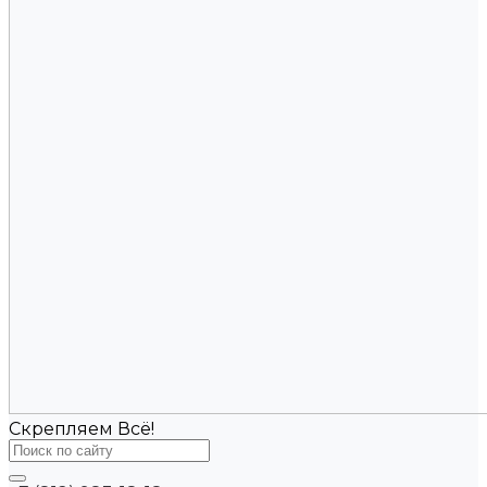
Скрепляем Всё!