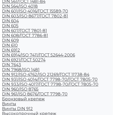
DIN 561/ГОСТ 1481-84
DIN 564/ISO 4018
DIN 601/ISO 4016/ГОСТ 15589-70
DIN 603/ISO 8677/ГОСТ 7802-81
DIN 604
DIN 605
DIN 607/ГОСТ 7801-81
DIN 608/ГОСТ 7786-81
DIN 609
DIN 610
DIN 6912
DIN 6914/ISO 7411/ГОСТ 52644-2006
DIN 6921/ГОСТ 50274
DIN 7643
DIN 7968/ISO 1481
DIN 912/ISO 4762/ISO 21269/ГОСТ 11738-84
DIN 931/ISO 4014/ГОСТ 7798-70/ГОСТ 7805-70
DIN 933/ISO 4017/ГОСТ 7798-70/ГОСТ 7805-70
DIN 960/ISO 8765
DIN 961/ISO 8676/ГОСТ 7798-70
Бронзовый крепеж
Винты
Винты DIN 912
Высокопрочный крепеж