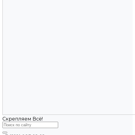
Скрепляем Всё!