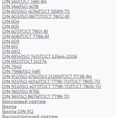
DIN 561/ГОСТ 1481-84
DIN 564/ISO 4018
DIN 601/ISO 4016/ГОСТ 15589-70
DIN 603/ISO 8677/ГОСТ 7802-81
DIN 604
DIN 605
DIN 607/ГОСТ 7801-81
DIN 608/ГОСТ 7786-81
DIN 609
DIN 610
DIN 6912
DIN 6914/ISO 7411/ГОСТ 52644-2006
DIN 6921/ГОСТ 50274
DIN 7643
DIN 7968/ISO 1481
DIN 912/ISO 4762/ISO 21269/ГОСТ 11738-84
DIN 931/ISO 4014/ГОСТ 7798-70/ГОСТ 7805-70
DIN 933/ISO 4017/ГОСТ 7798-70/ГОСТ 7805-70
DIN 960/ISO 8765
DIN 961/ISO 8676/ГОСТ 7798-70
Бронзовый крепеж
Винты
Винты DIN 912
Высокопрочный крепеж