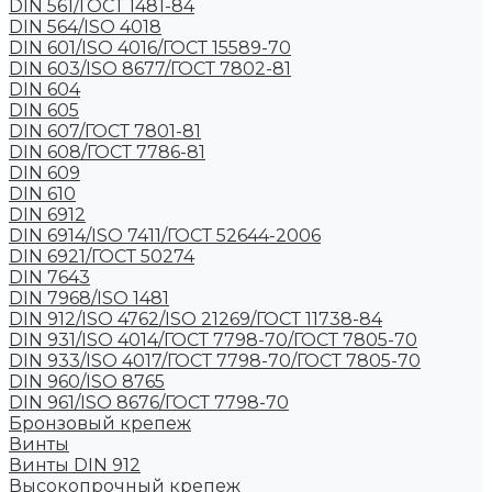
DIN 561/ГОСТ 1481-84
DIN 564/ISO 4018
DIN 601/ISO 4016/ГОСТ 15589-70
DIN 603/ISO 8677/ГОСТ 7802-81
DIN 604
DIN 605
DIN 607/ГОСТ 7801-81
DIN 608/ГОСТ 7786-81
DIN 609
DIN 610
DIN 6912
DIN 6914/ISO 7411/ГОСТ 52644-2006
DIN 6921/ГОСТ 50274
DIN 7643
DIN 7968/ISO 1481
DIN 912/ISO 4762/ISO 21269/ГОСТ 11738-84
DIN 931/ISO 4014/ГОСТ 7798-70/ГОСТ 7805-70
DIN 933/ISO 4017/ГОСТ 7798-70/ГОСТ 7805-70
DIN 960/ISO 8765
DIN 961/ISO 8676/ГОСТ 7798-70
Бронзовый крепеж
Винты
Винты DIN 912
Высокопрочный крепеж