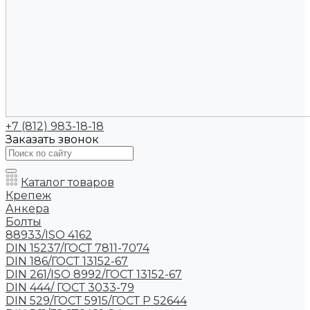
+7 (812) 983-18-18
Заказать звонок
Каталог товаров
Крепеж
Анкера
Болты
88933/ISO 4162
DIN 15237/ГОСТ 7811-7074
DIN 186/ГОСТ 13152-67
DIN 261/ISO 8992/ГОСТ 13152-67
DIN 444/ ГОСТ 3033-79
DIN 529/ГОСТ 5915/ГОСТ Р 52644