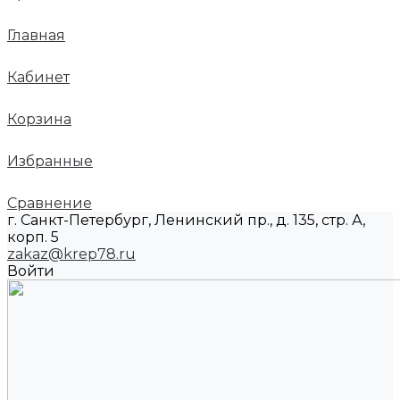
Главная
Кабинет
Корзина
Избранные
Сравнение
г. Санкт-Петербург, Ленинский пр., д. 135, стр. А,
корп. 5
zakaz@krep78.ru
Войти