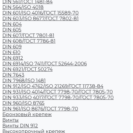
DIN 561/ГОСТ 1481-84
DIN 564/ISO 4018
DIN 601/ISO 4016/ГОСТ 15589-70
DIN 603/ISO 8677/ГОСТ 7802-81
DIN 604
DIN 605
DIN 607/ГОСТ 7801-81
DIN 608/ГОСТ 7786-81
DIN 609
DIN 610
DIN 6912
DIN 6914/ISO 7411/ГОСТ 52644-2006
DIN 6921/ГОСТ 50274
DIN 7643
DIN 7968/ISO 1481
DIN 912/ISO 4762/ISO 21269/ГОСТ 11738-84
DIN 931/ISO 4014/ГОСТ 7798-70/ГОСТ 7805-70
DIN 933/ISO 4017/ГОСТ 7798-70/ГОСТ 7805-70
DIN 960/ISO 8765
DIN 961/ISO 8676/ГОСТ 7798-70
Бронзовый крепеж
Винты
Винты DIN 912
Высокопрочный крепеж