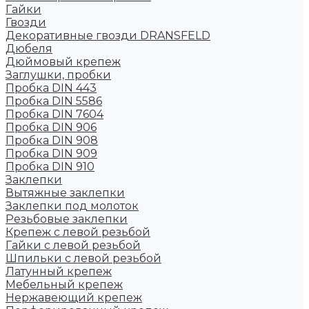
Гайки
Гвозди
Декоративные гвозди DRANSFELD
Дюбеля
Дюймовый крепеж
Заглушки, пробки
Пробка DIN 443
Пробка DIN 5586
Пробка DIN 7604
Пробка DIN 906
Пробка DIN 908
Пробка DIN 909
Пробка DIN 910
Заклепки
Вытяжные заклепки
Заклепки под молоток
Резьбовые заклепки
Крепеж с левой резьбой
Гайки с левой резьбой
Шпильки с левой резьбой
Латунный крепеж
Мебельный крепеж
Нержавеющий крепеж