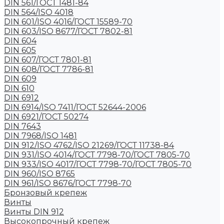
DIN 561/ГОСТ 1481-84
DIN 564/ISO 4018
DIN 601/ISO 4016/ГОСТ 15589-70
DIN 603/ISO 8677/ГОСТ 7802-81
DIN 604
DIN 605
DIN 607/ГОСТ 7801-81
DIN 608/ГОСТ 7786-81
DIN 609
DIN 610
DIN 6912
DIN 6914/ISO 7411/ГОСТ 52644-2006
DIN 6921/ГОСТ 50274
DIN 7643
DIN 7968/ISO 1481
DIN 912/ISO 4762/ISO 21269/ГОСТ 11738-84
DIN 931/ISO 4014/ГОСТ 7798-70/ГОСТ 7805-70
DIN 933/ISO 4017/ГОСТ 7798-70/ГОСТ 7805-70
DIN 960/ISO 8765
DIN 961/ISO 8676/ГОСТ 7798-70
Бронзовый крепеж
Винты
Винты DIN 912
Высокопрочный крепеж