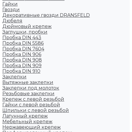
Гайки
Гвозди
Декоративные гвозди DRANSFELD
Дюбеля
Дюймовый крепеж
Заглушки, пробки
Пробка DIN 443
Пробка DIN 5586
Пробка DIN 7604
Пробка DIN 906
Пробка DIN 908
Пробка DIN 909
Пробка DIN 910
Заклепки
Вытяжные заклепки
Заклепки под молоток
Резьбовые заклепки
Крепеж с левой резьбой
Гайки с левой резьбой
Шпильки с левой резьбой
Латунный крепеж
Мебельный крепеж
Нержавеющий крепеж