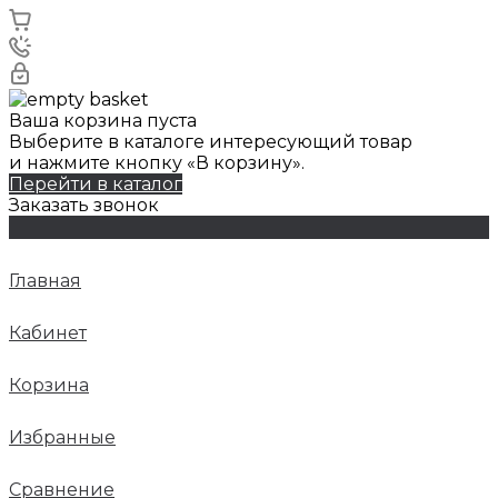
Ваша корзина пуста
Выберите в каталоге интересующий товар
и нажмите кнопку «В корзину».
Перейти в каталог
Заказать звонок
Главная
Кабинет
Корзина
Избранные
Сравнение