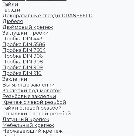
Гайки
Гвозди
Декоративные гвозди DRANSFELD
Дюбеля
Дюймовый крепеж
Заглушки, пробки
Пробка DIN 443
Пробка DIN 5586
Пробка DIN 7604
Пробка DIN 906
Пробка DIN 908
Пробка DIN 909
Пробка DIN 910
Заклепки
Вытяжные заклепки
Заклепки под молоток
Резьбовые заклепки
Крепеж с левой резьбой
Гайки с левой резьбой
Шпильки с левой резьбой
Латунный крепеж
Мебельный крепеж
Нержавеющий крепеж