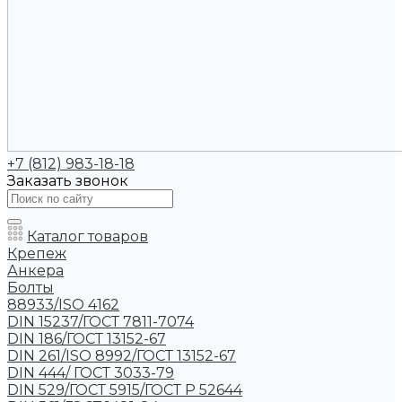
+7 (812) 983-18-18
Заказать звонок
Каталог товаров
Крепеж
Анкера
Болты
88933/ISO 4162
DIN 15237/ГОСТ 7811-7074
DIN 186/ГОСТ 13152-67
DIN 261/ISO 8992/ГОСТ 13152-67
DIN 444/ ГОСТ 3033-79
DIN 529/ГОСТ 5915/ГОСТ Р 52644