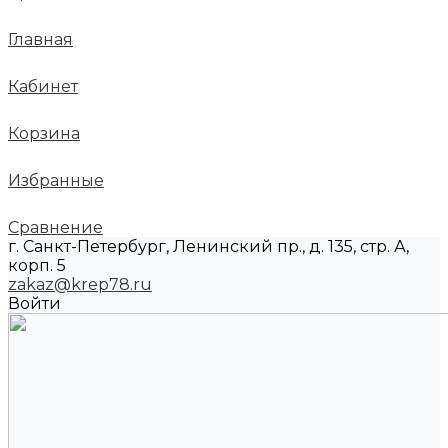
Главная
Кабинет
Корзина
Избранные
Сравнение
г. Санкт-Петербург, Ленинский пр., д. 135, стр. А,
корп. 5
zakaz@krep78.ru
Войти