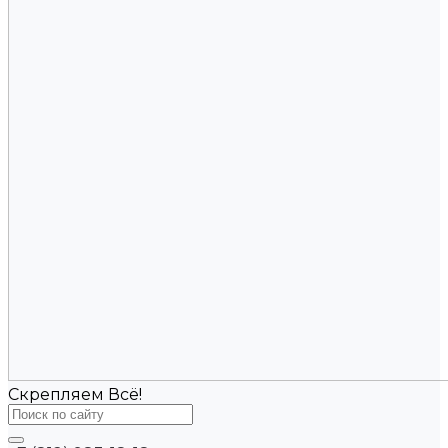
Скрепляем Всё!