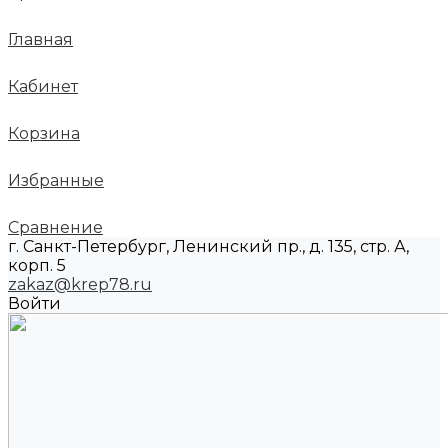
Главная
Кабинет
Корзина
Избранные
Сравнение
г. Санкт-Петербург, Ленинский пр., д. 135, стр. А,
корп. 5
zakaz@krep78.ru
Войти