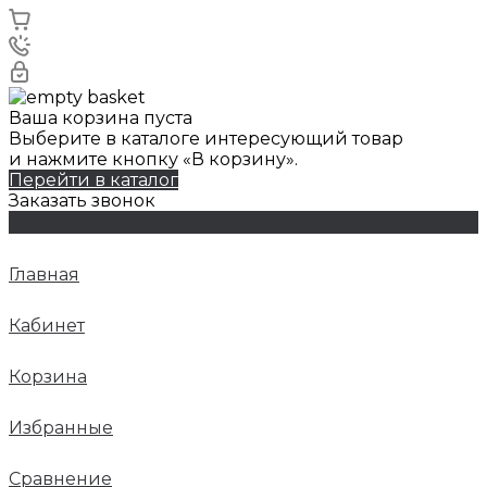
Ваша корзина пуста
Выберите в каталоге интересующий товар
и нажмите кнопку «В корзину».
Перейти в каталог
Заказать звонок
Главная
Кабинет
Корзина
Избранные
Сравнение