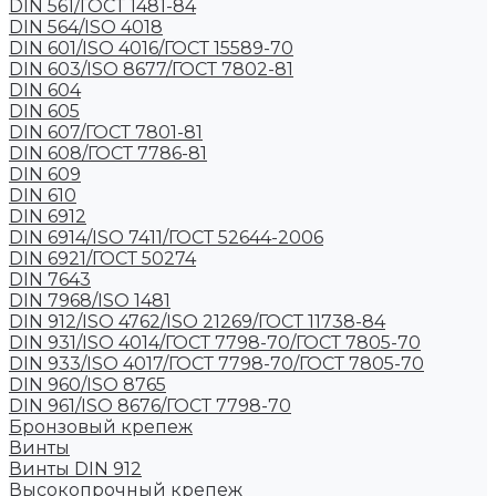
DIN 561/ГОСТ 1481-84
DIN 564/ISO 4018
DIN 601/ISO 4016/ГОСТ 15589-70
DIN 603/ISO 8677/ГОСТ 7802-81
DIN 604
DIN 605
DIN 607/ГОСТ 7801-81
DIN 608/ГОСТ 7786-81
DIN 609
DIN 610
DIN 6912
DIN 6914/ISO 7411/ГОСТ 52644-2006
DIN 6921/ГОСТ 50274
DIN 7643
DIN 7968/ISO 1481
DIN 912/ISO 4762/ISO 21269/ГОСТ 11738-84
DIN 931/ISO 4014/ГОСТ 7798-70/ГОСТ 7805-70
DIN 933/ISO 4017/ГОСТ 7798-70/ГОСТ 7805-70
DIN 960/ISO 8765
DIN 961/ISO 8676/ГОСТ 7798-70
Бронзовый крепеж
Винты
Винты DIN 912
Высокопрочный крепеж