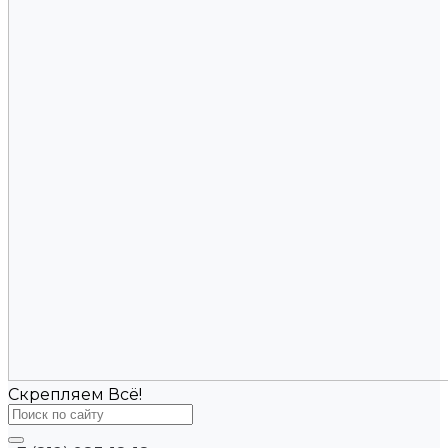
Скрепляем Всё!