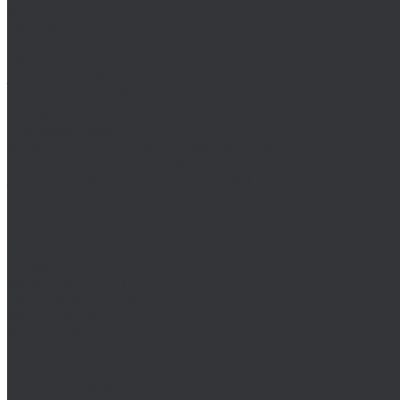
Клеи
Монтажные пены
Bosch
BSKT
Зенковки BSKT
Резьбофрезы BSKT
Сверла BSKT
Bucovice Tools
Воротки для метчиков Bucovice Tools
Воротки для плашек Bucovice Tools
Зенковки Bucovice Tools (Чехия)
Cobit
Dronco
FTools
GSR
H-Tools
Воротки H-TOOLS
Зенковки H-Tools
Коронки по металлу H-Tools
Kinex K-MET
Индикатор часового типа ИЧ
Интерфейс для передачи данных на ПК
Кронциркули