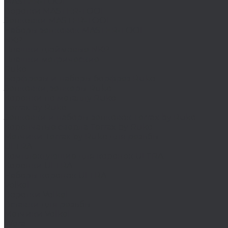
MASTER-TOOL
Воротки MASTER-TOOL
Зенковки MASTER-TOOL
Наборы зенковок MASTER-TOOL
NKP
Плашки дюймовые NKP
Плашки метрические
Ruko
Борфрезы и наборы борфрез Ruko
Зенковки, зенкеры Ruko
Коронки по металлу Ruko
Terrax by Ruko
Зенковки и наборы зенковок Terrax by Ruko
Корончатые сверла Terrax by Ruko
Метчики Terrax by Ruko для резьбы
ULTRA
Комплектующие для коронок ULTRA
Коронки ULTRA
Наборы коронок ULTRA
Volkel
Воротки Volkel
Вставки для резьбы
Метчики Volkel
Wera