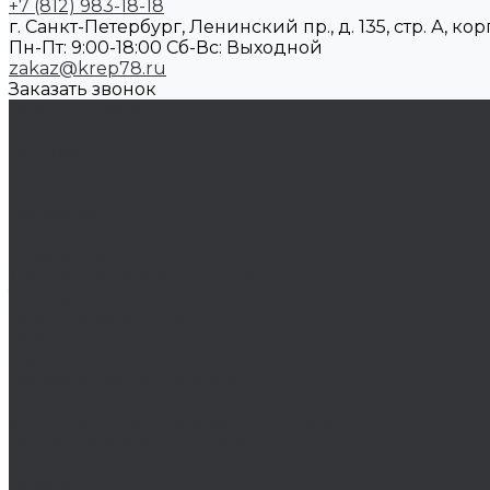
+7 (812) 983-18-18
г. Санкт-Петербург, Ленинский пр., д. 135, стр. А, корп
Пн-Пт: 9:00-18:00 Cб-Вс: Выходной
zakaz@krep78.ru
Заказать звонок
Каталог товаров
Крепеж
Анкера
Болты
Бронзовый крепеж
Оснастка
Биты, головки, переходники
Борфрезы
Диски, круги отрезные, чашки
Такелаж
Блоки такелажные
Вертлюги
Другой такелаж
Колёса и колëсные опоры
Колеса
Инструмент для нарезания резьбы
Резьбонарезной инструмент
Химический крепеж
Герметики