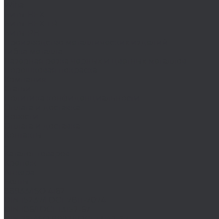
Wiha
Биты HEX
Биты HEX TR
Биты PH
Производство металлических изделий
Гибка металла
Лазерная резка черных и цветных металлов
Порошковая покраска
Компания
Статьи
Политика конфиденциальности
Оплата и доставка
Новости
Оплата и доставка
Контакты
...
Каталог товаров
Крепеж
Анкера
Болты
88933/ISO 4162
DIN 15237/ГОСТ 7811-7074
DIN 186/ГОСТ 13152-67
DIN 261/ISO 8992/ГОСТ 13152-67