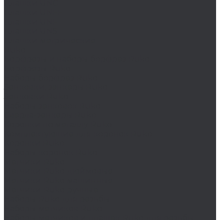
Плашки UNC
Плашки UNEF
Плашки UNF
Плашки UNS
Плашки метрические
Ruko
Борфрезы и наборы борфрез Ruko
Борфрезы Ruko
Наборы борфрез Ruko
Зенковки, зенкеры Ruko
Зенковки Ruko
Наборы зенковок Ruko
Сверла-зенкеры Ruko
Коронки по металлу Ruko
Комплектующие для коронок Ruko
Коронки Ruko
Наборы коронок Ruko
Метчики Ruko
Метчики Ruko дюймовые
Метчики Ruko машинные
Метчики Ruko ручные
Наборы Ruko для резьбы
Наборы метчиков Ruko
Наборы метчиков и плашек Ruko для резьбы