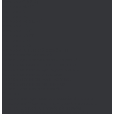
Метчики G (BSP)
Метчики M/MF
Метчики NPT
Метчики PG
Метчики Rc (BSPT)
Метчики UN
Метчики UNC
Метчики UNEF
Метчики UNF
Метчики UNS
Метчики для левой резьбы LH
Набор резьбонарезной
Наборы для восстановления резьбы
Наборы метчиков однопроходных
Наборы метчиков для шуруповерта
Наборы метчиков и плашек
Наборы метчиков комплектных
Наборы метчиков машинных
Наборы плашек для резьбы
Плашка
Плашки BSF для мелкой резьбы Витворта
Плашки BSW для крупной резьбы Витворта
Плашки G (BSP) для трубной резьбы
Плашки M/MF для метрической резьбы