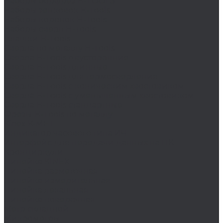
Наборы борфрез H-TOOLS
Наборы зенковок H-Tools
Наборы коронок H-Tools
Наборы сверл H-Tools
Плашки H-Tools
Сверла по металлу H-Tools
Сверла H-Tools двусторонние
Сверла H-Tools длинные
Сверла H-Tools для термосверления
Сверла H-Tools с коническим хвостовиком
Сверла H-Tools с уменьшенным хвостовиком
Сверла H-Tools стандартные
Фрезы H-Tools по металлу
Kinex K-MET
Индикатор часового типа ИЧ
Интерфейс для передачи данных на ПК
Кронциркули
Линейка KINEX
Линейка разметочная
Линейка измерительная
Линейка лекальная
Линейка поверочная
Метр складной
Микрометры