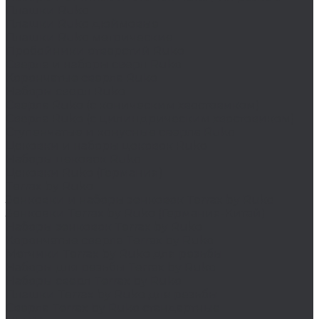
Плашки Ruko
Плашки Ruko дюймовые
Плашки Ruko метрические
Пробойники отверстий Ruko
Сверла и наборы сверл Ruko
Корончатые сверла Ruko
Наборы сверл Ruko
Сверла Ruko (с коническим хвостовиком)
Сверла Ruko (с цилиндрическим хвостовиком)
Ступенчатые и конусные сверла Ruko
Цековки и наборы цековок Ruko
Наборы цековок Ruko
Цековки Ruko (Германия)
Terrax by Ruko
Зенковки и наборы зенковок Terrax by Ruko
Зенковки Terrax by Ruko (Германия-Китай)
Наборы зенковок Terrax by Ruko
Корончатые сверла Terrax by Ruko
Метчики Terrax by Ruko для резьбы
Наборы для резьбы Terrax by Ruko
Наборы сверл Terrax by Ruko
Плашки Terrax by Ruko для резьбы
Сверла Terrax by Ruko стандартные