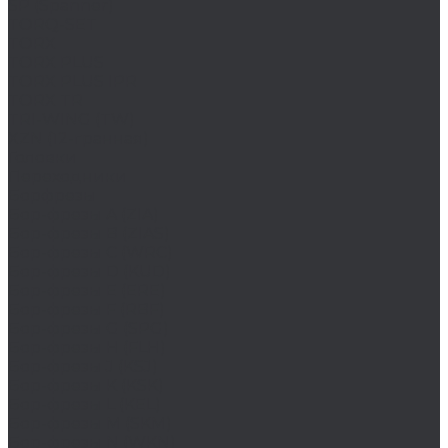
SP (Spanner)
TORQ-SET
TORX
TORX PLUS
TORX PLUS IPR
TORX TR
TRI-WING (TW)
XZN (12-гранная)
Головки
Переходники
Борфрезы
Бор-фрезы A (ZIA)
Бор-фрезы B (ZIAS)
Бор-фрезы C (WRC)
Бор-фрезы D (KUD)
Бор-фрезы E (ERE)
Бор-фрезы F (RBF)
Бор-фрезы G (SPG)
Бор-фрезы H (FLH)
Бор-фрезы J (KSJ)
Бор-фрезы K (KSK)
Бор-фрезы L (KEL)
Бор-фрезы M (SKM)
Бор-фрезы N (WKN)