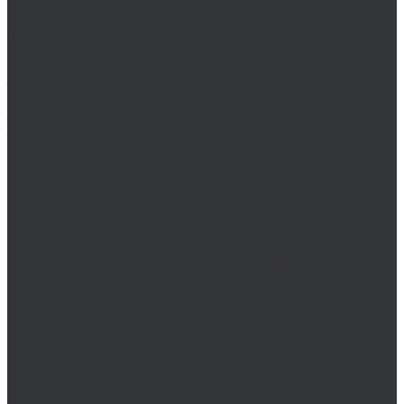
Наборы бор-фрез
Диски, круги отрезные, чашки
Круги отрезные и зачистные
Зенковки (зенкеры), цековки
Зенковки 120°
Зенковки 60°
Зенковки 75°
Зенковки 90°
Наборы цековок
Наборы зенковок
Сверло-зенкер
Цековки 180°
Цековки 90°
Коронки
Комплектующие для коронок по металлу
Коронки биметаллические (Bi-Metall)
Коронки по металлу HSS-G
Коронки по металлу TCT
Наборы коронок по металлу
Пробойники
Сверла, наборы сверл
Наборы сверл
Наборы корончатых сверл