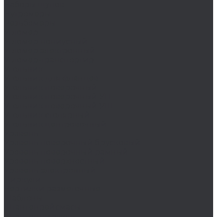
Наборы щупов
Нутромеры
Резьбомеры
Угломер
Угломер нониусный
Угломер электронный
Угломер-транспортир
Угольник
Угольник для фланцев
Угольник поверочный
Угольник поверочный УП
Угольник поверочный УШ
Угольник столярный
Угольник центровочный
Уровень
Уровень поверочный брусковый
Уровень поверочный рамный
Уровень поверхностный
Уровень электронный
Циркули
Чертилки разметочные
Шаблоны
Штангенрейсмасы
Штангенциркуль