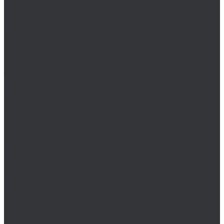
Фреза по алюминию
Фреза по нержавеющей стали
Фреза фасочная
Такелаж
Блоки такелажные
Вертлюги
Другой такелаж
Зажимы троса
Карабины
Кольца
Коуши
Крюки грузовые, такелажные
Обухи такелажные
Рым болт, рым гайка, рым петля
Рым-болт
Рым-болт DIN 580
Рым-болт поворотный
Рым-болт удлиненный
Рым-гайка
Рым-петля
Рым-петля приварная
Скобы такелажные
Соединители цепей, строп
Стропы