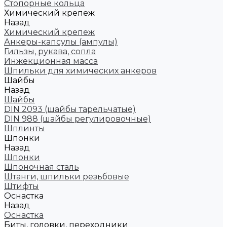
Стопорные кольца
Химический крепеж
Назад
Химический крепеж
Анкеры-капсулы (ампулы)
Гильзы, рукава, сопла
Инжекционная масса
Шпильки для химических анкеров
Шайбы
Назад
Шайбы
DIN 2093 (шайбы тарельчатые)
DIN 988 (шайбы регулировочные)
Шплинты
Шпонки
Назад
Шпонки
Шпоночная сталь
Штанги, шпильки резьбовые
Штифты
Оснастка
Назад
Оснастка
Биты, головки, переходники