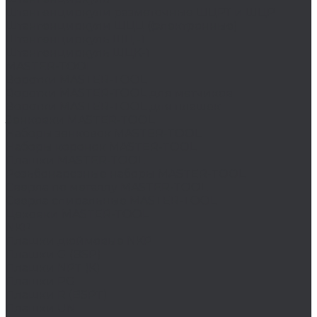
Штангенциркули разметочные ШЦРТ и ШЦР
Штангенциркули ШЦЦ ((электронные)
Штангенциркуль ШЦ -1
Штангенциркуль ШЦК-1
MASTER-TOOL
Воротки MASTER-TOOL
Воротки MASTER-TOOL для метчиков
Воротки MASTER-TOOL для плашек
Зенковки MASTER-TOOL
Наборы зенковок MASTER-TOOL
Наборы коронок MASTER-TOOL
Плашки MASTER-TOOL
Резьбонарезные наборы MASTER-TOOL
Сверла по металлу MASTER-TOOL
Сверла спиральные MASTER-TOOL
Цековки MASTER-TOOL
NKP
Плашки дюймовые NKP
Плашки G (BSP)
Плашки NPT (K)
Плашки PG
Плашки R (BSPT)
Плашки UN