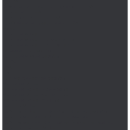
ULTRA
Комплектующие для коронок ULTRA
Коронки ULTRA
Наборы коронок ULTRA
Пробойники отверстий ULTRA
Volkel
Воротки Volkel
Воротки Volkel для метчиков
Воротки Volkel для плашек
Вставки для резьбы
Для дюймовой резьбы
G (BSP)
UNC
UNF
Для метрической резьбы
Метчики Volkel
Метчики Volkel дюймовые
Метчики Volkel машинные
Метчики Volkel ручные
Наборы Volkel
Наборы Volkel для восстановления резьбы
Наборы метчиков Volkel (Германия)
Наборы метчиков и плашек Volkel (Германия)
Наборы плашек Volkel