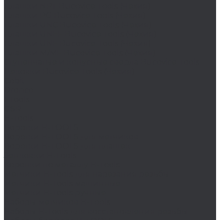
Плашки NPT Bucovice Tools (Чехия)
Плашки PG Bucovice Tools (Чехия)
Плашки UNC Bucovice Tools (Чехия)
Плашки UNEF Bucovice Tools (Чехия)
Плашки UNF Bucovice Tools (Чехия)
Плашки М/MF Bucovice Tools (Чехия)
Ступенчатые и конусные сверла Bucovice Tools
Цековки Bucovice Tools (Чехия)
Cobit
Dronco
FTools
GSR
H-Tools
Воротки H-TOOLS
Воротки H-TOOLS для метчиков
Воротки H-TOOLS для плашек
Зенковки H-Tools
Коронки по металлу H-Tools
Метчики H-Tools для нарезания резьбы
Метчики H-Tools машинные
Метчики H-Tools ручные
Наборы метчиков H-Tools
Наборы H-Tools для восстановления резьбы