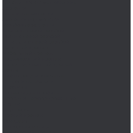
Пробки DIN 910 метрические
Заклепки
Вытяжные заклепки
Заклепки под молоток
Резьбовые заклепки
Крепеж с левой резьбой
Гайки с левой резьбой
Шпильки с левой резьбой
Латунный крепеж
Мебельный крепеж
Нержавеющий крепеж
Перфорированный крепеж
Ленты
Лифты регулировочные
Опоры и держатели
Пластины
Подвесы для профиля
Профили перфорированные
Уголки
Плунжеры
Прочий крепеж
Саморезы
Стопорные кольца
Химический крепеж