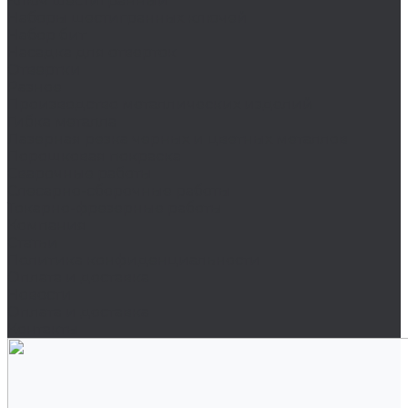
Ключ шестигранный
Наборы шестигранных ключей
Набор бит
Насадка для отверток
Отвертки
Разное
Производство металлических изделий
Гибка металла
Лазерная резка черных и цветных металлов
Порошковая покраска
Сварочные работы
Слесарно-сборочные работы
Токарно-фрезерные работы
Компания
Статьи
Политика конфиденциальности
Оплата и доставка
Новости
Оплата и доставка
Контакты