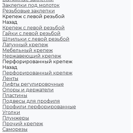
Заклепки под молоток
Резьбовые заклепки
Крепеж с левой резьбой
Назад
Крепеж с левой резьбой
Гайки с левой резьбой
Шпильки с левой резьбой
Латунный крепеж
Мебельный крепеж
Нержавеющий крепеж
Перфорированный крепеж
Назад
Перфорированный крепеж
Ленты
Лифты регулировочные
Опоры и держатели
Пластины
Подвесы для профиля
Профили перфорированные
Уголки
Плунжеры
Прочий крепеж
Саморезы