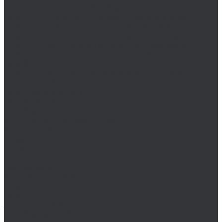
Плашки NPT для трубной резьбы
Плашки PG для электротехнической резьбы
Плашки R (BSPT) для конической резьбы
Плашки UN для унифицированной резьбы
Плашки UNC для дюймовой крупной резьбы
Плашки UNEF для дюймовой особо мелкой
резьбы
Плашки UNF для дюймовой мелкой резьбы
Плашки UNS для микрофонных штативов
Плашкодержатель
Резьбофреза
Резьбофрезы M/MF
Удлинитель для метчиков
Химический крепеж
Герметики
Клеи
Монтажные пены
Растворители
Фиксаторы резьбы
Bosch
BSKT
Зенковки BSKT
Резьбофрезы BSKT