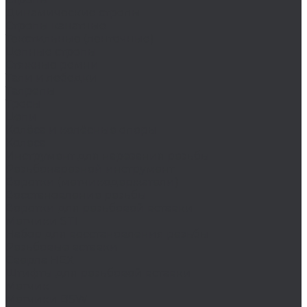
Динамические стропы
Стропы канатные
Текстильные (ленточные)
Цепные стропы
Стяжные ремни
Тали и лебедки
Талрепы
Тросы
Цепи
Колёса и колëсные опоры
Колеса
Инструмент для нарезания резьбы
Резьбонарезной инструмент
Воротки (метчикодержатели)
Восстановление резьбы
Воротки для резьбовой вставки
Метчики STI
Набор для восстановления резьбы
Резьбовые вставки
Сверла HEX
Штифты для резьбовой вставки
Метчик
Метчики BSW