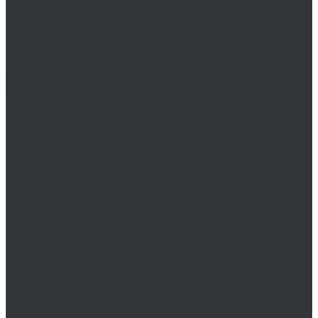
Плашки Volkel
Плашки Volkel дюймовые
Плашки Volkel метрические
Сверла Volkel
Штифты Volkel
Wera
Wiha
Биты HEX
Биты HEX TR
Биты PH
Биты PZ
Биты Robertson
Биты SL
Биты SL/PH
Биты SL/PZ
Биты SPANNER
Биты TORQ-SET
Биты TORX
Биты TORX PLUS
Биты TORX PLUS IPR
Биты TORX TR
Биты TRI-WING
Биты XZN