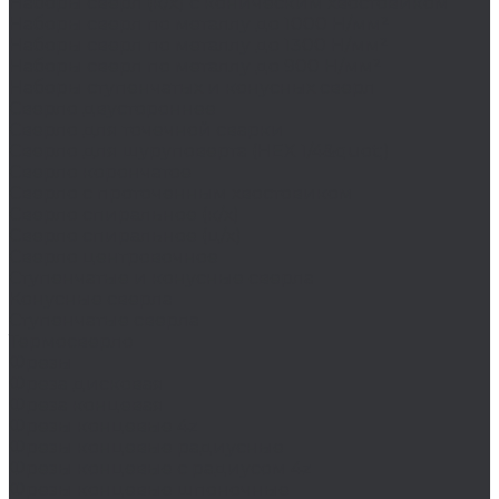
Наборы сверл (к/х) с коническим хвостовиком
Наборы сверл по металлу до 1000 Н/мм²
Наборы сверл по металлу до 1300 Н/мм²
Наборы сверл по металлу до 900 Н/мм²
Наборы ступенчатых и конусных сверл
Сверло двустороннее
Сверло для точечной сварки
Сверло для шуруповерта (HEX 1/4&quot;)
Сверло корончатое
Сверло с проточенным хвостовиком
Сверло спиральное (к/х)
Сверло спиральное (ц/х)
Сверло центровочное
Ступенчатые и конусные сверла
Конусные сверла
Ступенчатые сверла
Термосверло
Фрезы
Фреза дисковая
Фреза концевая
Фрезы концевые 4z
Фрезы концевые радиусные
Фрезы концевые с радиусом 4z
Фрезы концевые шпоночные