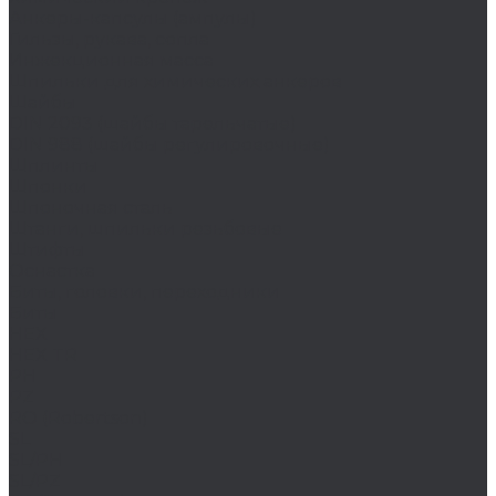
Анкеры-капсулы (ампулы)
Гильзы, рукава, сопла
Инжекционная масса
Шпильки для химических анкеров
Шайбы
DIN 2093 (шайбы тарельчатые)
DIN 988 (шайбы регулировочные)
Шплинты
Шпонки
Шпоночная сталь
Штанги, шпильки резьбовые
Штифты
Оснастка
Биты, головки, переходники
Биты
HEX
HEX TR
PH
PZ
RO (Robertson)
SL
SL/PH
SL/PZ