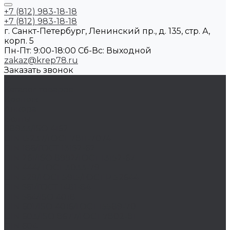
+7 (812) 983-18-18
+7 (812) 983-18-18
г. Санкт-Петербург, Ленинский пр., д. 135, стр. А,
корп. 5
Пн-Пт: 9:00-18:00 Cб-Вс: Выходной
zakaz@krep78.ru
Заказать звонок
...
Каталог товаров
Крепеж
Анкера
Болты
88933/ISO 4162
DIN 15237/ГОСТ 7811-7074
DIN 186/ГОСТ 13152-67
DIN 261/ISO 8992/ГОСТ 13152-67
DIN 444/ ГОСТ 3033-79
DIN 529/ГОСТ 5915/ГОСТ Р 52644
DIN 561/ГОСТ 1481-84
DIN 564/ISO 4018
DIN 601/ISO 4016/ГОСТ 15589-70
DIN 603/ISO 8677/ГОСТ 7802-81
DIN 604