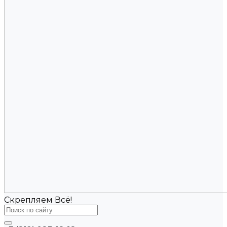
Скрепляем Всё!