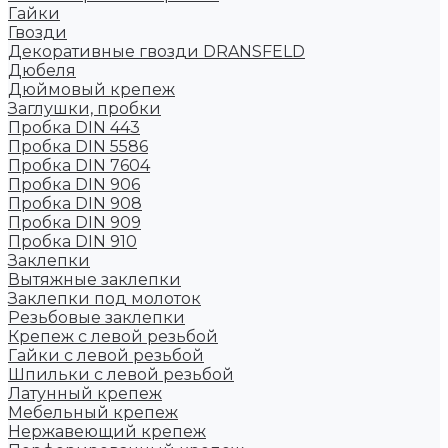
Гайки
Гвозди
Декоративные гвозди DRANSFELD
Дюбеля
Дюймовый крепеж
Заглушки, пробки
Пробка DIN 443
Пробка DIN 5586
Пробка DIN 7604
Пробка DIN 906
Пробка DIN 908
Пробка DIN 909
Пробка DIN 910
Заклепки
Вытяжные заклепки
Заклепки под молоток
Резьбовые заклепки
Крепеж с левой резьбой
Гайки с левой резьбой
Шпильки с левой резьбой
Латунный крепеж
Мебельный крепеж
Нержавеющий крепеж