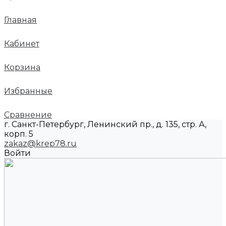
Главная
Кабинет
Корзина
Избранные
Сравнение
г. Санкт-Петербург, Ленинский пр., д. 135, стр. А,
корп. 5
zakaz@krep78.ru
Войти