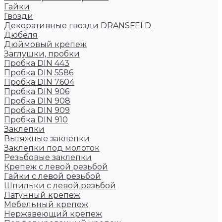
Гайки
Гвозди
Декоративные гвозди DRANSFELD
Дюбеля
Дюймовый крепеж
Заглушки, пробки
Пробка DIN 443
Пробка DIN 5586
Пробка DIN 7604
Пробка DIN 906
Пробка DIN 908
Пробка DIN 909
Пробка DIN 910
Заклепки
Вытяжные заклепки
Заклепки под молоток
Резьбовые заклепки
Крепеж с левой резьбой
Гайки с левой резьбой
Шпильки с левой резьбой
Латунный крепеж
Мебельный крепеж
Нержавеющий крепеж