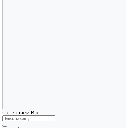
Скрепляем Всё!