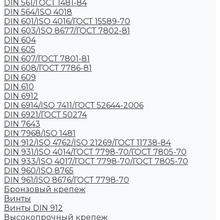
DIN 561/ГОСТ 1481-84
DIN 564/ISO 4018
DIN 601/ISO 4016/ГОСТ 15589-70
DIN 603/ISO 8677/ГОСТ 7802-81
DIN 604
DIN 605
DIN 607/ГОСТ 7801-81
DIN 608/ГОСТ 7786-81
DIN 609
DIN 610
DIN 6912
DIN 6914/ISO 7411/ГОСТ 52644-2006
DIN 6921/ГОСТ 50274
DIN 7643
DIN 7968/ISO 1481
DIN 912/ISO 4762/ISO 21269/ГОСТ 11738-84
DIN 931/ISO 4014/ГОСТ 7798-70/ГОСТ 7805-70
DIN 933/ISO 4017/ГОСТ 7798-70/ГОСТ 7805-70
DIN 960/ISO 8765
DIN 961/ISO 8676/ГОСТ 7798-70
Бронзовый крепеж
Винты
Винты DIN 912
Высокопрочный крепеж