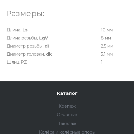
Размеры:
Длина,
Ls
10 мм
Длина резьбы,
LgV
8 мм
Диаметр резьбы,
d1
2,5 мм
Диаметр головки,
dk
5,1 мм
Шлиц PZ
1
Каталог
Крепеж
Оснастка
Такелаж
Колёса и колëсные опоры