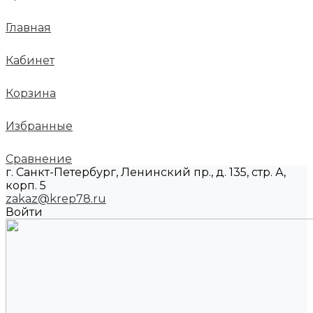
Главная
Кабинет
Корзина
Избранные
Сравнение
г. Санкт-Петербург, Ленинский пр., д. 135, стр. А,
корп. 5
zakaz@krep78.ru
Войти