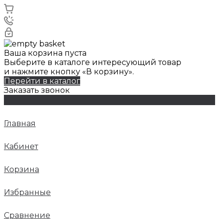
Ваша корзина пуста
Выберите в каталоге интересующий товар
и нажмите кнопку «В корзину».
Перейти в каталог
Заказать звонок
Главная
Кабинет
Корзина
Избранные
Сравнение