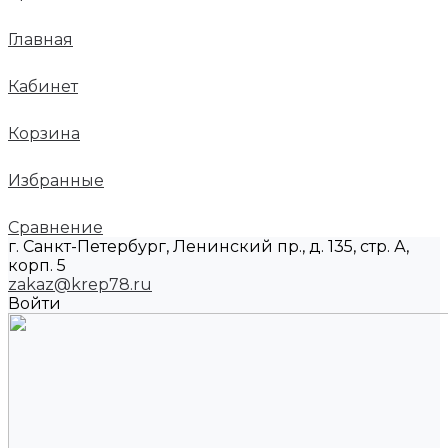
Главная
Кабинет
Корзина
Избранные
Сравнение
г. Санкт-Петербург, Ленинский пр., д. 135, стр. А,
корп. 5
zakaz@krep78.ru
Войти