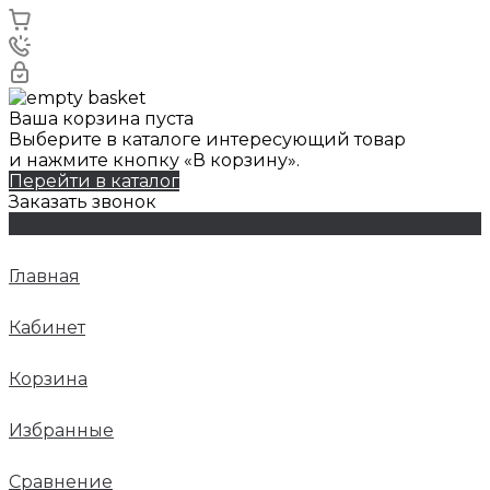
Ваша корзина пуста
Выберите в каталоге интересующий товар
и нажмите кнопку «В корзину».
Перейти в каталог
Заказать звонок
Главная
Кабинет
Корзина
Избранные
Сравнение