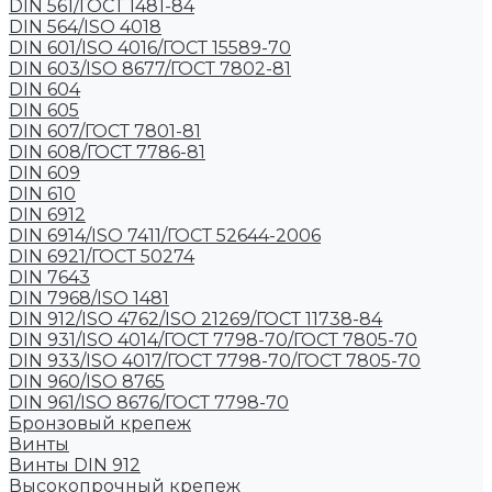
DIN 561/ГОСТ 1481-84
DIN 564/ISO 4018
DIN 601/ISO 4016/ГОСТ 15589-70
DIN 603/ISO 8677/ГОСТ 7802-81
DIN 604
DIN 605
DIN 607/ГОСТ 7801-81
DIN 608/ГОСТ 7786-81
DIN 609
DIN 610
DIN 6912
DIN 6914/ISO 7411/ГОСТ 52644-2006
DIN 6921/ГОСТ 50274
DIN 7643
DIN 7968/ISO 1481
DIN 912/ISO 4762/ISO 21269/ГОСТ 11738-84
DIN 931/ISO 4014/ГОСТ 7798-70/ГОСТ 7805-70
DIN 933/ISO 4017/ГОСТ 7798-70/ГОСТ 7805-70
DIN 960/ISO 8765
DIN 961/ISO 8676/ГОСТ 7798-70
Бронзовый крепеж
Винты
Винты DIN 912
Высокопрочный крепеж