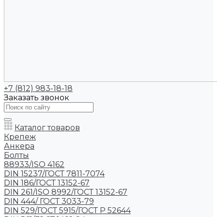
+7 (812) 983-18-18
Заказать звонок
Каталог товаров
Крепеж
Анкера
Болты
88933/ISO 4162
DIN 15237/ГОСТ 7811-7074
DIN 186/ГОСТ 13152-67
DIN 261/ISO 8992/ГОСТ 13152-67
DIN 444/ ГОСТ 3033-79
DIN 529/ГОСТ 5915/ГОСТ Р 52644