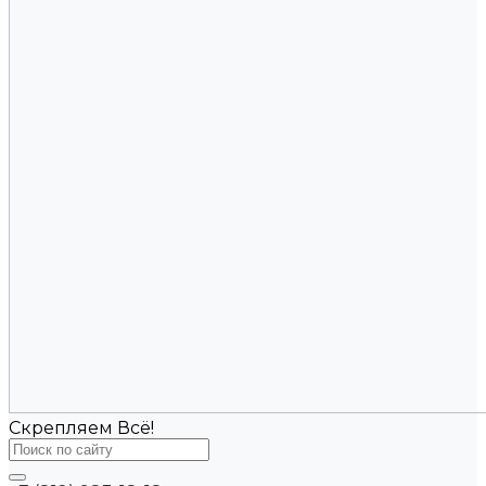
Скрепляем Всё!