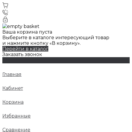
Ваша корзина пуста
Выберите в каталоге интересующий товар
и нажмите кнопку «В корзину».
Перейти в каталог
Заказать звонок
Главная
Кабинет
Корзина
Избранные
Сравнение