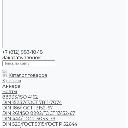
+7 (812) 983-18-18
Заказать звонок
Каталог товаров
Крепеж
Анкера
Болты
88933/ISO 4162
DIN 15237/ГОСТ 7811-7074
DIN 186/ГОСТ 13152-67
DIN 261/ISO 8992/ГОСТ 13152-67
DIN 444/ ГОСТ 3033-79
DIN 529/ГОСТ 5915/ГОСТ Р 52644