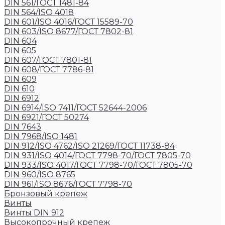
DIN 561/ГОСТ 1481-84
DIN 564/ISO 4018
DIN 601/ISO 4016/ГОСТ 15589-70
DIN 603/ISO 8677/ГОСТ 7802-81
DIN 604
DIN 605
DIN 607/ГОСТ 7801-81
DIN 608/ГОСТ 7786-81
DIN 609
DIN 610
DIN 6912
DIN 6914/ISO 7411/ГОСТ 52644-2006
DIN 6921/ГОСТ 50274
DIN 7643
DIN 7968/ISO 1481
DIN 912/ISO 4762/ISO 21269/ГОСТ 11738-84
DIN 931/ISO 4014/ГОСТ 7798-70/ГОСТ 7805-70
DIN 933/ISO 4017/ГОСТ 7798-70/ГОСТ 7805-70
DIN 960/ISO 8765
DIN 961/ISO 8676/ГОСТ 7798-70
Бронзовый крепеж
Винты
Винты DIN 912
Высокопрочный крепеж