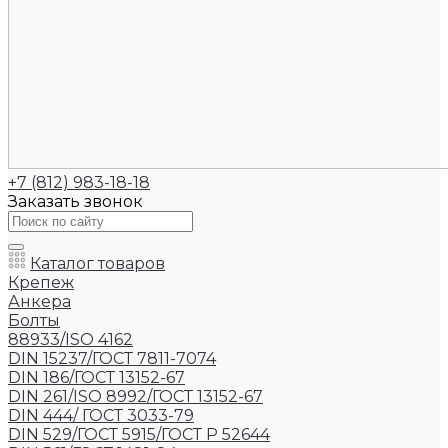
+7 (812) 983-18-18
Заказать звонок
Каталог товаров
Крепеж
Анкера
Болты
88933/ISO 4162
DIN 15237/ГОСТ 7811-7074
DIN 186/ГОСТ 13152-67
DIN 261/ISO 8992/ГОСТ 13152-67
DIN 444/ ГОСТ 3033-79
DIN 529/ГОСТ 5915/ГОСТ Р 52644