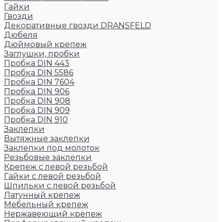
Гайки
Гвозди
Декоративные гвозди DRANSFELD
Дюбеля
Дюймовый крепеж
Заглушки, пробки
Пробка DIN 443
Пробка DIN 5586
Пробка DIN 7604
Пробка DIN 906
Пробка DIN 908
Пробка DIN 909
Пробка DIN 910
Заклепки
Вытяжные заклепки
Заклепки под молоток
Резьбовые заклепки
Крепеж с левой резьбой
Гайки с левой резьбой
Шпильки с левой резьбой
Латунный крепеж
Мебельный крепеж
Нержавеющий крепеж