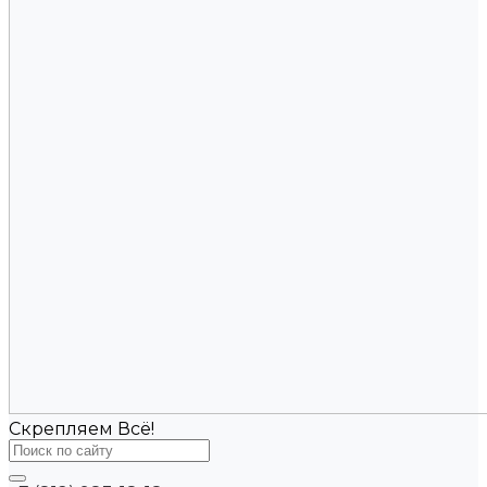
Скрепляем Всё!