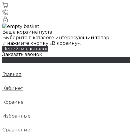
Ваша корзина пуста
Выберите в каталоге интересующий товар
и нажмите кнопку «В корзину».
Перейти в каталог
Заказать звонок
Главная
Кабинет
Корзина
Избранные
Сравнение