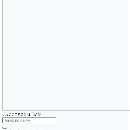
Скрепляем Всё!