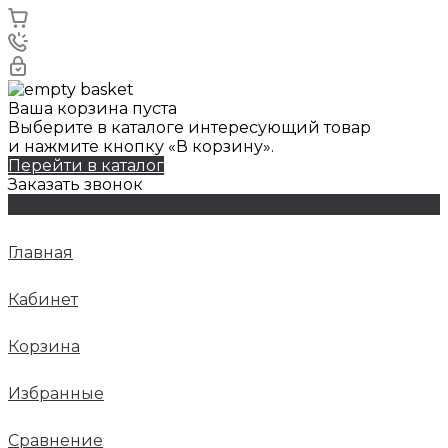
Ваша корзина пуста
Выберите в каталоге интересующий товар
и нажмите кнопку «В корзину».
Перейти в каталог
Заказать звонок
Главная
Кабинет
Корзина
Избранные
Сравнение