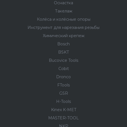
Оснастка
Такелаж
Колёса и колëсные опоры
Инструмент для нарезания резьбы
Химический крепеж
Bosch
BSKT
Bucovice Tools
Cobit
Dronco
FTools
GSR
H-Tools
Kinex K-MET
MASTER-TOOL
NKP