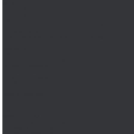
Wiha
Биты HEX
Биты HEX TR
Биты PH
Производство металлических изделий
Гибка металла
Лазерная резка черных и цветных металлов
Порошковая покраска
Компания
Статьи
Политика конфиденциальности
Оплата и доставка
Новости
Оплата и доставка
Контакты
...
Каталог товаров
Крепеж
Анкера
Болты
88933/ISO 4162
DIN 15237/ГОСТ 7811-7074
DIN 186/ГОСТ 13152-67
DIN 261/ISO 8992/ГОСТ 13152-67