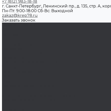
+7 (812) 983-18-18
г. Санкт-Петербург, Ленинский пр., д. 135, стр. А, корп
Пн-Пт: 9:00-18:00 Cб-Вс: Выходной
zakaz@krep78.ru
Заказать звонок
Каталог товаров
Крепеж
Анкера
Болты
Бронзовый крепеж
Оснастка
Биты, головки, переходники
Борфрезы
Диски, круги отрезные, чашки
Такелаж
Блоки такелажные
Вертлюги
Другой такелаж
Колёса и колëсные опоры
Колеса
Инструмент для нарезания резьбы
Резьбонарезной инструмент
Химический крепеж
Герметики