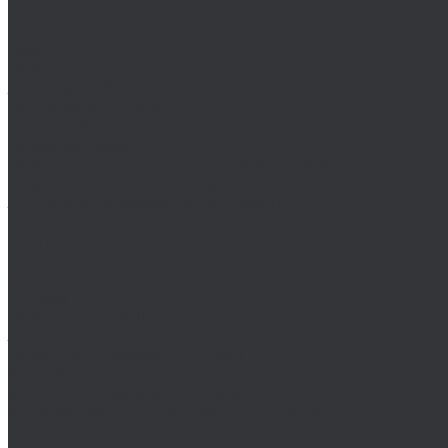
Клеи
Монтажные пены
Bosch
BSKT
Зенковки BSKT
Резьбофрезы BSKT
Сверла BSKT
Bucovice Tools
Воротки для метчиков Bucovice Tools
Воротки для плашек Bucovice Tools
Зенковки Bucovice Tools (Чехия)
Cobit
Dronco
FTools
GSR
H-Tools
Воротки H-TOOLS
Зенковки H-Tools
Коронки по металлу H-Tools
Kinex K-MET
Индикатор часового типа ИЧ
Интерфейс для передачи данных на ПК
Кронциркули