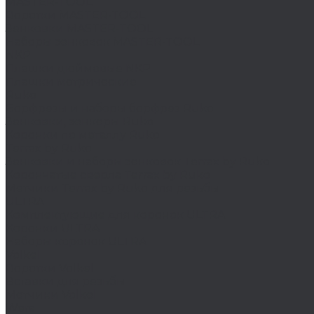
MASTER-TOOL
Воротки MASTER-TOOL
Зенковки MASTER-TOOL
Наборы зенковок MASTER-TOOL
NKP
Плашки дюймовые NKP
Плашки метрические
Ruko
Борфрезы и наборы борфрез Ruko
Зенковки, зенкеры Ruko
Коронки по металлу Ruko
Terrax by Ruko
Зенковки и наборы зенковок Terrax by Ruko
Корончатые сверла Terrax by Ruko
Метчики Terrax by Ruko для резьбы
ULTRA
Комплектующие для коронок ULTRA
Коронки ULTRA
Наборы коронок ULTRA
Volkel
Воротки Volkel
Вставки для резьбы
Метчики Volkel
Wera