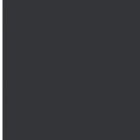
Wiha
Биты HEX
Биты HEX TR
Биты PH
Производство металлических изделий
Гибка металла
Лазерная резка черных и цветных металлов
Порошковая покраска
Компания
Статьи
Политика конфиденциальности
Оплата и доставка
Новости
Оплата и доставка
Контакты
...
Каталог товаров
Крепеж
Анкера
Болты
88933/ISO 4162
DIN 15237/ГОСТ 7811-7074
DIN 186/ГОСТ 13152-67
DIN 261/ISO 8992/ГОСТ 13152-67