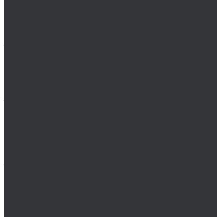
Клеи
Монтажные пены
Bosch
BSKT
Зенковки BSKT
Резьбофрезы BSKT
Сверла BSKT
Bucovice Tools
Воротки для метчиков Bucovice Tools
Воротки для плашек Bucovice Tools
Зенковки Bucovice Tools (Чехия)
Cobit
Dronco
FTools
GSR
H-Tools
Воротки H-TOOLS
Зенковки H-Tools
Коронки по металлу H-Tools
Kinex K-MET
Индикатор часового типа ИЧ
Интерфейс для передачи данных на ПК
Кронциркули