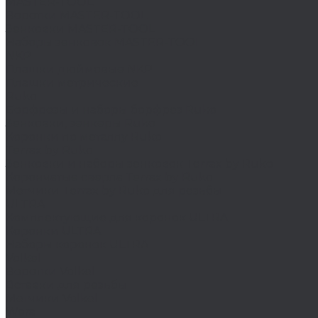
MASTER-TOOL
Воротки MASTER-TOOL
Зенковки MASTER-TOOL
Наборы зенковок MASTER-TOOL
NKP
Плашки дюймовые NKP
Плашки метрические
Ruko
Борфрезы и наборы борфрез Ruko
Зенковки, зенкеры Ruko
Коронки по металлу Ruko
Terrax by Ruko
Зенковки и наборы зенковок Terrax by Ruko
Корончатые сверла Terrax by Ruko
Метчики Terrax by Ruko для резьбы
ULTRA
Комплектующие для коронок ULTRA
Коронки ULTRA
Наборы коронок ULTRA
Volkel
Воротки Volkel
Вставки для резьбы
Метчики Volkel
Wera