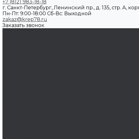
+7 (812) 983-18-18
г. Санкт-Петербург, Ленинский пр., д. 135, стр. А, корп
Пн-Пт: 9:00-18:00 Cб-Вс: Выходной
zakaz@krep78.ru
Заказать звонок
Каталог товаров
Крепеж
Анкера
Болты
Бронзовый крепеж
Оснастка
Биты, головки, переходники
Борфрезы
Диски, круги отрезные, чашки
Такелаж
Блоки такелажные
Вертлюги
Другой такелаж
Колёса и колëсные опоры
Колеса
Инструмент для нарезания резьбы
Резьбонарезной инструмент
Химический крепеж
Герметики