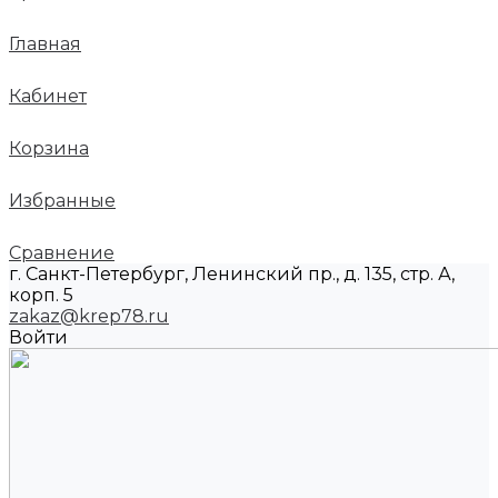
Главная
Кабинет
Корзина
Избранные
Сравнение
г. Санкт-Петербург, Ленинский пр., д. 135, стр. А,
корп. 5
zakaz@krep78.ru
Войти