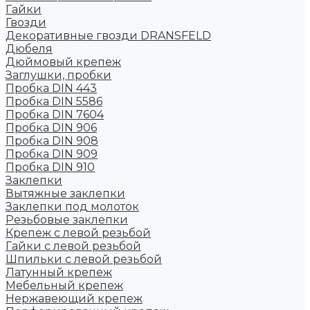
Гайки
Гвозди
Декоративные гвозди DRANSFELD
Дюбеля
Дюймовый крепеж
Заглушки, пробки
Пробка DIN 443
Пробка DIN 5586
Пробка DIN 7604
Пробка DIN 906
Пробка DIN 908
Пробка DIN 909
Пробка DIN 910
Заклепки
Вытяжные заклепки
Заклепки под молоток
Резьбовые заклепки
Крепеж с левой резьбой
Гайки с левой резьбой
Шпильки с левой резьбой
Латунный крепеж
Мебельный крепеж
Нержавеющий крепеж