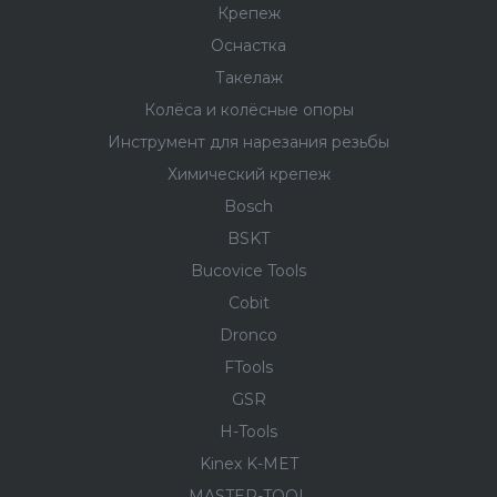
Крепеж
Оснастка
Такелаж
Колёса и колëсные опоры
Инструмент для нарезания резьбы
Химический крепеж
Bosch
BSKT
Bucovice Tools
Cobit
Dronco
FTools
GSR
H-Tools
Kinex K-MET
MASTER-TOOL